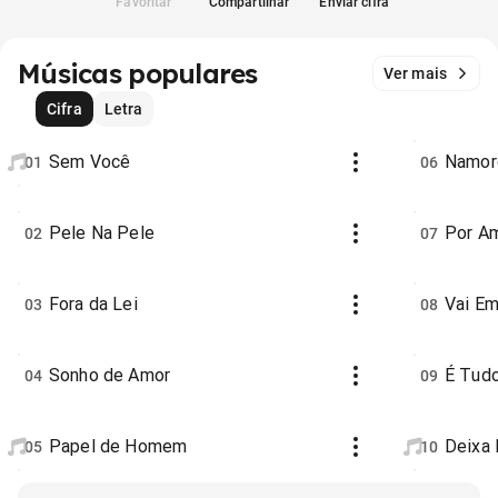
Favoritar
Compartilhar
Enviar cifra
Músicas populares
Ver mais
Cifra
Letra
Sem Você
Namor
01
06
Pele Na Pele
Por A
02
07
Fora da Lei
Vai E
03
08
Sonho de Amor
É Tud
04
09
Papel de Homem
Deixa 
05
10