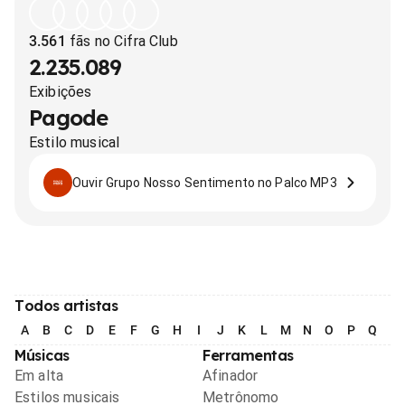
3.561
fãs no Cifra Club
2.235.089
Exibições
Pagode
Estilo musical
Ouvir Grupo Nosso Sentimento no Palco MP3
Todos artistas
A
B
C
D
E
F
G
H
I
J
K
L
M
N
O
P
Q
R
Músicas
Ferramentas
Em alta
Afinador
Estilos musicais
Metrônomo