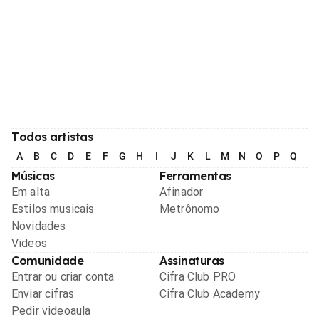
Todos artistas
A
B
C
D
E
F
G
H
I
J
K
L
M
N
O
P
Q
R
Músicas
Ferramentas
Em alta
Afinador
Estilos musicais
Metrônomo
Novidades
Videos
Comunidade
Assinaturas
Entrar ou criar conta
Cifra Club PRO
Enviar cifras
Cifra Club Academy
Pedir videoaula