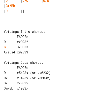
|
D
       |
D/C
       |
G/B
|
Gm/Bb
|
D
       ||

Voicings Intro chords:

       EADGBe

G
      320033

A7sus4 x02033

Voicings Coda chords:

       EADGBe

D      x5423x (or xx0232)

D/C    x3423x (or x3003x)

G/B    x2003x

Gm/Bb  x1003x
