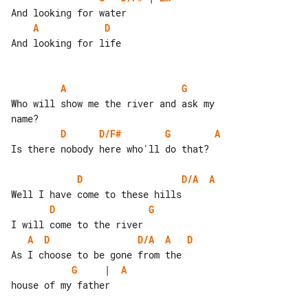
A
D
And looking for life

A
G
Who will show me the river and ask my 

D
D/F#
G
A
Is there nobody here who'll do that?

D
D/A
A
D
G
A
D
D/A
A
D
G
     |  
A
house of my father
