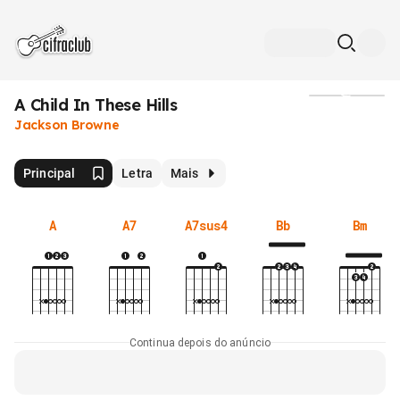
A Child In These Hills
Mídia
Jackson Browne
Principal
Letra
Mais
A
A7
A7sus4
Bb
Bm
Continua depois do anúncio