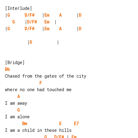
|
G
D/F#
   |
Em
A
      |
D
G
    |
D/F#
Em
|
G
D/F#
   |
Em
A
      |
D
         |
D
          |

Bb
F
A
G
Bm
E
E7
G
D/F#
 | 
Em