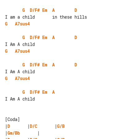
G
D/F#
Em
A
D
G
A7sus4
G
D/F#
Em
A
D
G
A7sus4
G
D/F#
Em
A
D
G
A7sus4
G
D/F#
Em
A
I Am A child

|
D
       |
D/C
       |
G/B
|
Gm/Bb