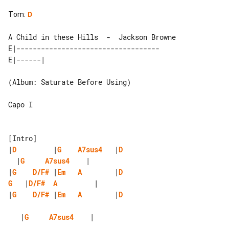
Tom
:
D
A Child in these Hills  -  Jackson Browne

E|-----------------------------------

(Album: Saturate Before Using)

Capo I

|
D
         |
G
A7sus4
   |
D
  |
G
A7sus4
|
G
D/F#
 |
Em
A
        |
D
G
   |
D/F#
A
|
G
D/F#
 |
Em
A
        |
D
   |
G
A7sus4
    |
