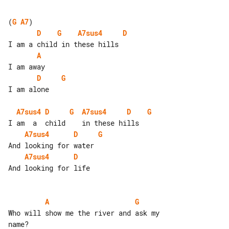
(
G
A7
D
G
A7sus4
D
A
D
G
I am alone

A7sus4
D
G
A7sus4
D
G
A7sus4
D
G
A7sus4
D
And looking for life

A
G
Who will show me the river and ask my 
