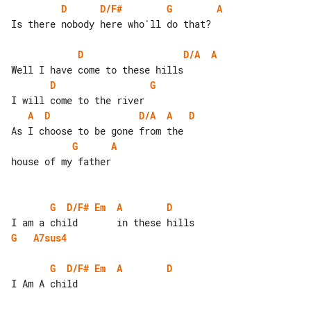
D
D/F#
G
A
Is there nobody here who'll do that?

D
D/A
A
D
G
A
D
D/A
A
D
G
A
house of my father

G
D/F#
Em
A
D
G
A7sus4
G
D/F#
Em
A
D
I Am A child
