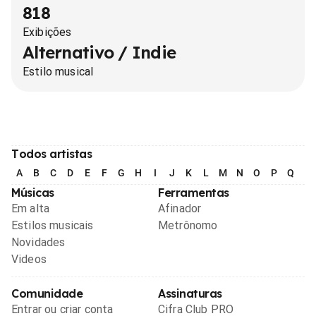
818
Exibições
Alternativo / Indie
Estilo musical
Todos artistas
A
B
C
D
E
F
G
H
I
J
K
L
M
N
O
P
Q
R
Músicas
Ferramentas
Em alta
Afinador
Estilos musicais
Metrônomo
Novidades
Videos
Comunidade
Assinaturas
Entrar ou criar conta
Cifra Club PRO