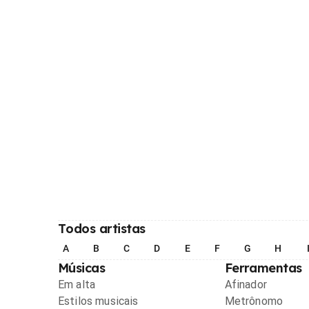
Todos artistas
A
B
C
D
E
F
G
H
Músicas
Ferramentas
Em alta
Afinador
Estilos musicais
Metrônomo