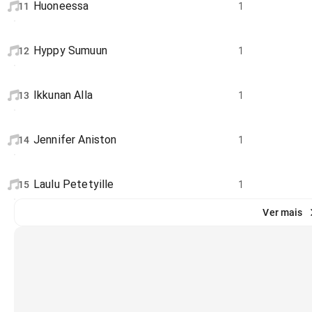
Huoneessa
11
1
Hyppy Sumuun
12
1
Ikkunan Alla
13
1
Jennifer Aniston
14
1
Laulu Petetyille
15
1
Ver mais