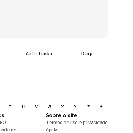
Antti Tuisku
Dingo
T
U
V
W
X
Y
Z
#
as
Sobre o site
PRO
Termos de uso e privacidade
Academy
Ajuda