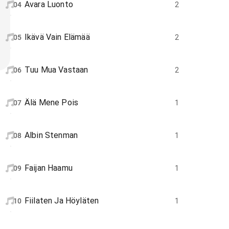
Avara Luonto
04
2
Ikävä Vain Elämää
05
2
Tuu Mua Vastaan
06
2
Älä Mene Pois
07
1
Albin Stenman
08
1
Faijan Haamu
09
1
Fiilaten Ja Höyläten
10
1