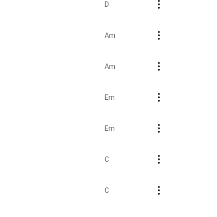
D
Am
Am
Em
Em
C
C