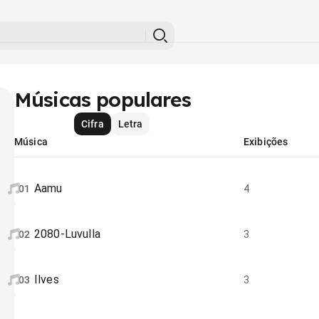
Músicas populares
Cifra
Letra
Música
Exibições
Aamu
01
4
2080-Luvulla
02
3
Ilves
03
3