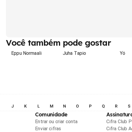
Você também pode gostar
Eppu Normaali
Juha Tapio
Yö
I
J
K
L
M
N
O
P
Q
R
S
Comunidade
Assinatur
Entrar ou criar conta
Cifra Club 
Enviar cifras
Cifra Club 