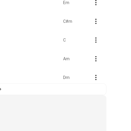
Em
C#m
C
Am
Dm