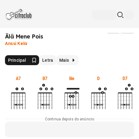
Älä Mene Pois
Mídia
Anssi Kela
Principal
Letra
Mais
A7
B7
Bm
D
D7
Continua depois do anúncio