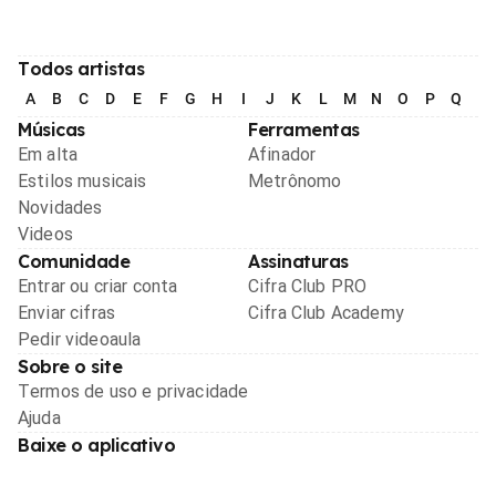
Todos artistas
A
B
C
D
E
F
G
H
I
J
K
L
M
N
O
P
Q
R
Músicas
Ferramentas
Em alta
Afinador
Estilos musicais
Metrônomo
Novidades
Videos
Comunidade
Assinaturas
Entrar ou criar conta
Cifra Club PRO
Enviar cifras
Cifra Club Academy
Pedir videoaula
Sobre o site
Termos de uso e privacidade
Ajuda
Baixe o aplicativo