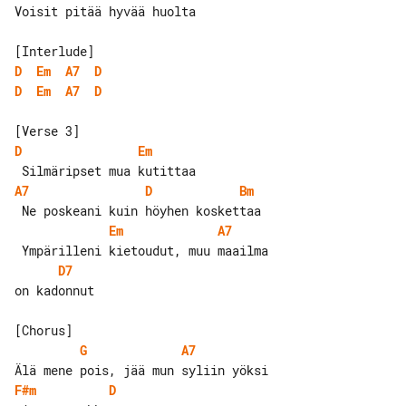
Voisit pitää hyvää huolta

D
Em
A7
D
D
Em
A7
D
D
Em
A7
D
Bm
Em
A7
D7
on kadonnut

G
A7
F#m
D