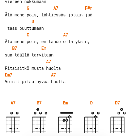
G
A7
F#m
D
G
A7
B7
Em
A7
Em7
A7
A7
B7
Bm
D
D7