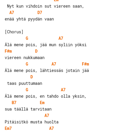
A7
D7
enää yhtä pyydän vaan

G
A7
F#m
D
G
A7
F#m
D
G
A7
B7
Em
A7
Em7
A7