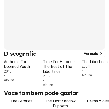
Discografia
Ver mais
Anthems For
Time For Heroes -
The Libertines
Doomed Youth
The Best of The
2004
•
Libertines
2015
Álbum
•
2007
Álbum
•
Álbum
Você também pode gostar
The Strokes
The Last Shadow
Palma Viole
Puppets