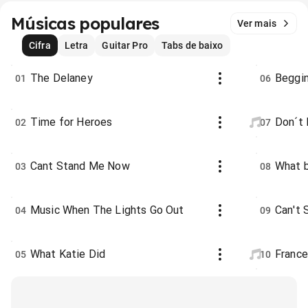
Músicas populares
Ver mais
Cifra
Letra
Guitar Pro
Tabs de baixo
The Delaney
Beggi
01
06
Time for Heroes
Don´t 
02
07
Cant Stand Me Now
What b
03
08
Music When The Lights Go Out
Can't
04
09
What Katie Did
France
05
10