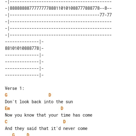
-|------------------------------------------

-|8888888877777777888110101088777888778--8--

-|-------------------------------------77-77

-|------------------------------------------

-|------------------------------------------

-|------------------------------------------

--------------|- 

88101010888778|- 

--------------|- 

--------------|- 

--------------|- 

G
D
Em
D
C
D
G
D