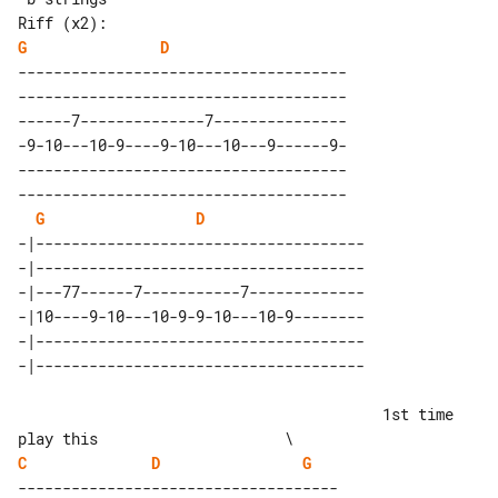
G
D
-------------------------------------

-------------------------------------

------7--------------7---------------

-9-10---10-9----9-10---10---9------9-

-------------------------------------

-------------------------------------

G
D
-|-------------------------------------

-|-------------------------------------

-|---77------7-----------7-------------

-|10----9-10---10-9-9-10---10-9--------

-|-------------------------------------

                                         1st time 
C
D
G
------------------------------------
