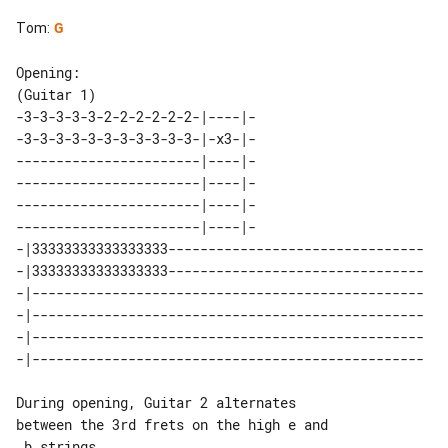
Tom
:
G
Opening:

-3-3-3-3-3-2-2-2-2-2-2-|----|-

-3-3-3-3-3-3-3-3-3-3-3-|-x3-|-

-----------------------|----|-

-----------------------|----|-

-----------------------|----|-

-----------------------|----|-

-|33333333333333333-------------------------------- 

-|33333333333333333-------------------------------- 

-|------------------------------------------------- 

-|------------------------------------------------- 

-|------------------------------------------------- 

During opening, Guitar 2 alternates 

between the 3rd frets on the high e and
