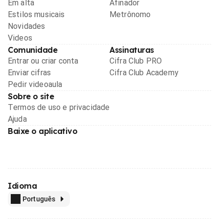
Em alta
Afinador
Estilos musicais
Metrônomo
Novidades
Videos
Comunidade
Assinaturas
Entrar ou criar conta
Cifra Club PRO
Enviar cifras
Cifra Club Academy
Pedir videoaula
Sobre o site
Termos de uso e privacidade
Ajuda
Baixe o aplicativo
Idioma
Português