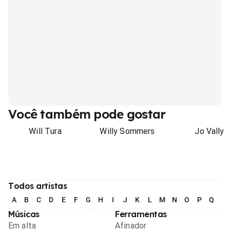
Você também pode gostar
Will Tura
Willy Sommers
Jo Vally
Todos artistas
A
B
C
D
E
F
G
H
I
J
K
L
M
N
O
P
Q
R
Músicas
Ferramentas
Em alta
Afinador