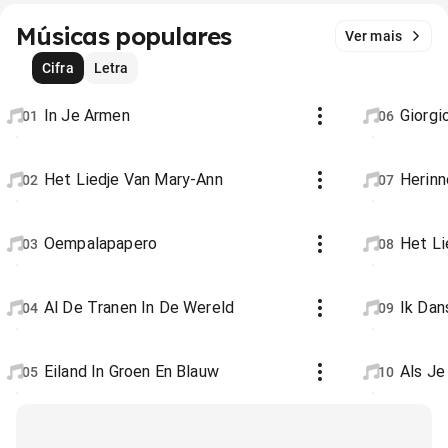
Músicas populares
Ver mais
Cifra
Letra
In Je Armen
Giorgi
01
06
Het Liedje Van Mary-Ann
Herinn
02
07
Oempalapapero
Het Li
03
08
Al De Tranen In De Wereld
Ik Dan
04
09
Eiland In Groen En Blauw
Als J
05
10