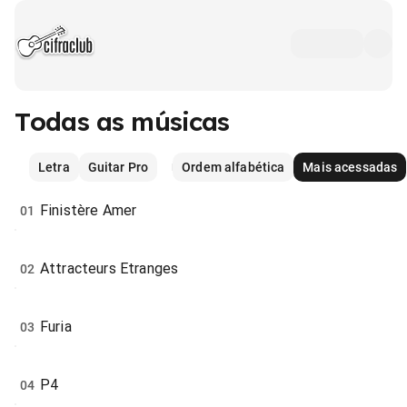
Todas as músicas
Letra
Guitar Pro
Ordem alfabética
Mais acessadas
Finistère Amer
01
Attracteurs Etranges
02
Furia
03
P4
04