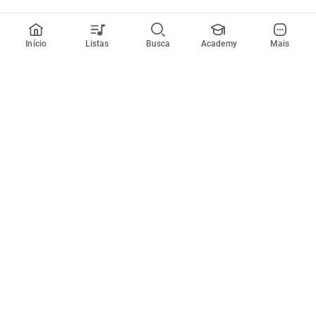
Início
Listas
Busca
Academy
Mais
Todos artistas
A
B
C
D
E
F
G
H
I
J
K
L
M
N
O
P
Q
R
Músicas
Ferramentas
Em alta
Afinador
Estilos musicais
Metrônomo
Novidades
Videos
Comunidade
Assinaturas
Entrar ou criar conta
Cifra Club PRO
Enviar cifras
Cifra Club Academy
Pedir videoaula