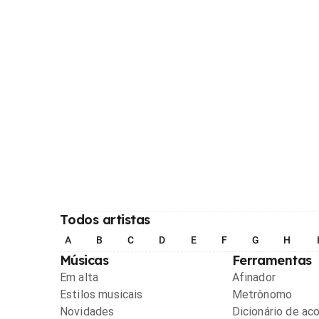
Todos artistas
A
B
C
D
E
F
G
H
Músicas
Ferramentas
Em alta
Afinador
Estilos musicais
Metrônomo
Novidades
Dicionário de ac