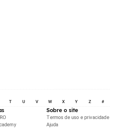
T
U
V
W
X
Y
Z
#
as
Sobre o site
PRO
Termos de uso e privacidade
Academy
Ajuda