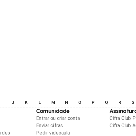
I
J
K
L
M
N
O
P
Q
R
S
Comunidade
Assinatur
Entrar ou criar conta
Cifra Club 
Enviar cifras
Cifra Club 
ordes
Pedir videoaula