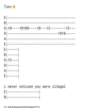
Tom
:
D
E|-----------------------------------

B|-----------------------------------

G|10----10109----10---12--------13---

D|--------------------------1010-----

A|-----------------------------------

E|-----------------------------------

E|-----| 

B|-----| 

G|12---| 

D|-----| 

A|-----| 

E|----------------| 

G