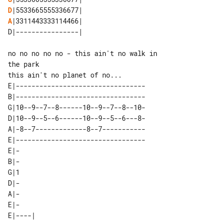
D
A
no no no no no - this ain't no walk in 

this ain't no planet of no...

E|---------------------------------

B|---------------------------------

G|10--9--7--8------10--9--7--8--10-

D|10--9--5--6------10--9--5--6---8-

A|-8--7-------------8--7-----------

E|---------------------------------

E|-

B|-

G|1

D|-

A|-

E|-

E|----| 
