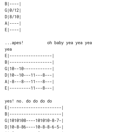
B|----| 

G|0/12| 

D|8/10| 

A|----| 

...apes!          oh baby yea yea yea 

E|------------------| 

B|------------------| 

G|10--10------------| 

D|10--10---11---8---| 

A|-8---8---11---8---| 

E|----------------------| 

B|----------------------| 

G|1010108----101010-8-7-| 

D|10-8-86----10-8-8-6-5-| 
