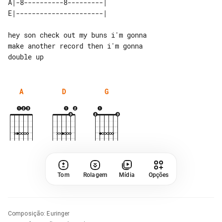
A|-8----------8---------| 

hey son check out my buns i'm gonna 

make another record then i'm gonna 

A
D
G
Tom
Rolagem
Mídia
Opções
Composição
:
Euringer