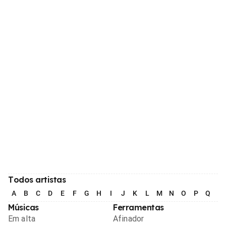
Todos artistas
A
B
C
D
E
F
G
H
I
J
K
L
M
N
O
P
Q
R
Músicas
Ferramentas
Em alta
Afinador