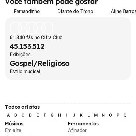
Você também pode gostar
Fernandinho
Diante do Trono
Aline Barro
61.340
fãs no Cifra Club
45.153.512
Exibições
Gospel/Religioso
Estilo musical
Todos artistas
A
B
C
D
E
F
G
H
I
J
K
L
M
N
O
P
Q
R
Músicas
Ferramentas
Em alta
Afinador