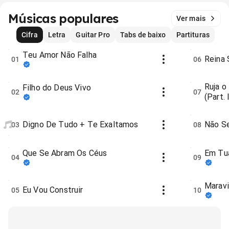
Músicas populares
Ver mais
Cifra
Letra
Guitar Pro
Tabs de baixo
Partituras
Teu Amor Não Falha
Reina
01
06
Ruja o
Filho do Deus Vivo
02
07
(Part.
Digno De Tudo + Te Exaltamos
Não S
03
08
Que Se Abram Os Céus
Em Tu
04
09
Maravi
Eu Vou Construir
05
10