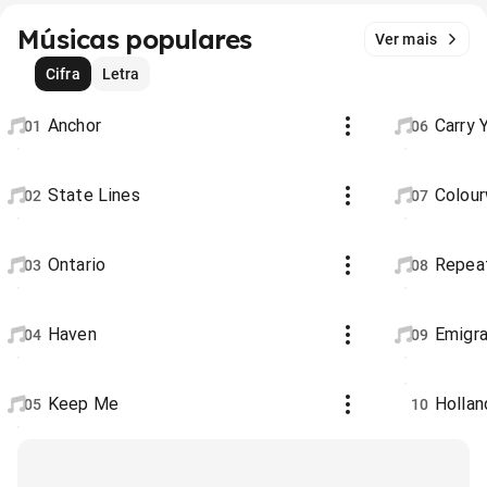
Músicas populares
Ver mais
Cifra
Letra
Anchor
Carry 
01
06
State Lines
Colou
02
07
Ontario
Repeat
03
08
Haven
Emigr
04
09
Keep Me
Hollan
05
10