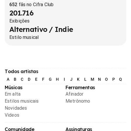
652
fãs no Cifra Club
201.716
Exibições
Alternativo / Indie
Estilo musical
Todos artistas
A
B
C
D
E
F
G
H
I
J
K
L
M
N
O
P
Q
R
Músicas
Ferramentas
Em alta
Afinador
Estilos musicais
Metrônomo
Novidades
Videos
Comunidade
Assinaturas