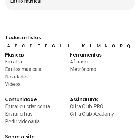
Estilo musical
Todos artistas
A
B
C
D
E
F
G
H
I
J
K
L
M
N
O
P
Q
R
Músicas
Ferramentas
Em alta
Afinador
Estilos musicais
Metrônomo
Novidades
Videos
Comunidade
Assinaturas
Entrar ou criar conta
Cifra Club PRO
Enviar cifras
Cifra Club Academy
Pedir videoaula
Sobre o site