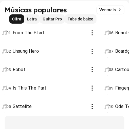
Músicas populares
Ver mais
Cifra
Letra
Guitar Pro
Tabs de baixo
From The Start
Board
01
06
Unsung Hero
Board
02
07
Robot
Cartoo
03
08
Is This The Part
Finger
04
09
Sattelite
Ode T
05
10