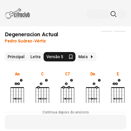
Degeneracion Actual
Mídia
Pedro Suárez-Vértiz
Principal
Letra
Versão 5
Mais
Am
C
C7
Dm
E
Continua depois do anúncio