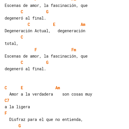
C
G
C
E
Am
C
F
Fm
C
G
degeneró al final.

C
E
Am
C7
F
G