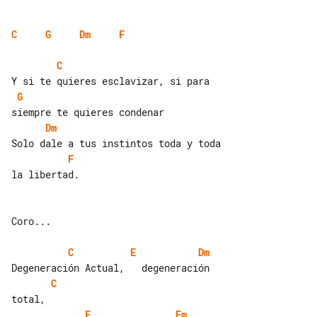
C
G
Dm
F
C
G
Dm
F
la libertad.

Coro...

C
E
Dm
C
F
Fm