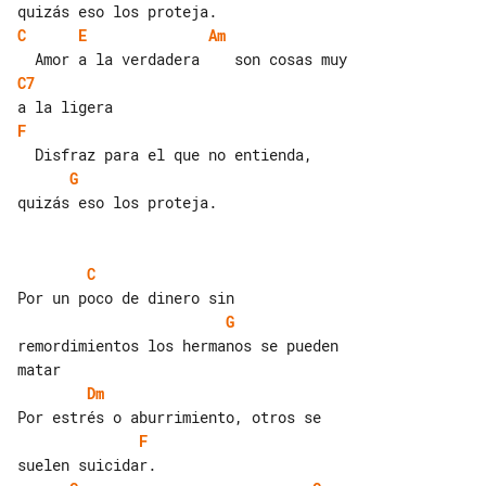
C
E
Am
C7
F
G
quizás eso los proteja.

C
G
remordimientos los hermanos se pueden 

Dm
F