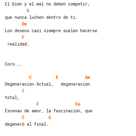
G
Dm
F
 realidad.

Coro...

C
E
Am
C
F
Fm
C
G
degeneró al final.
