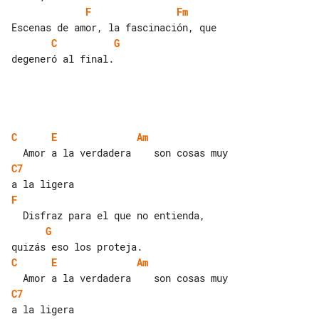
F
Fm
C
G
degeneró al final.

C
E
Am
C7
F
G
C
E
Am
C7