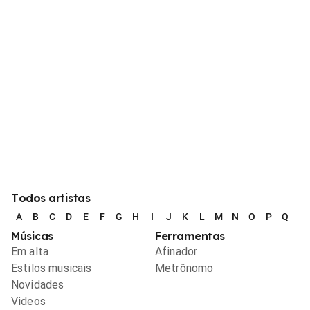
Todos artistas
A
B
C
D
E
F
G
H
I
J
K
L
M
N
O
P
Q
R
Músicas
Ferramentas
Em alta
Afinador
Estilos musicais
Metrônomo
Novidades
Videos