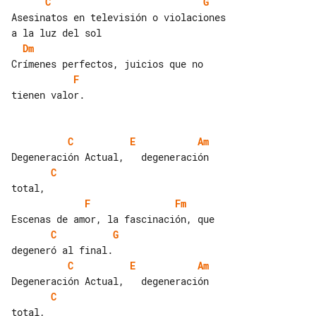
C
G
Asesinatos en televisión o violaciones 

Dm
F
tienen valor.

C
E
Am
C
F
Fm
C
G
C
E
Am
C