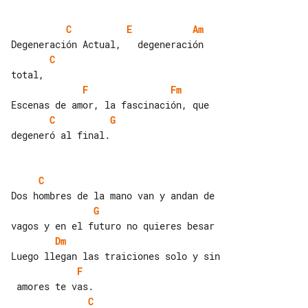
C
E
Am
C
F
Fm
C
G
degeneró al final.

C
G
Dm
F
C