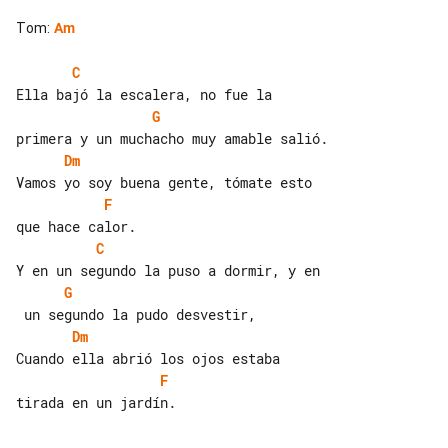
Tom
:
Am
C
G
Dm
F
C
G
Dm
F
tirada en un jardín.
