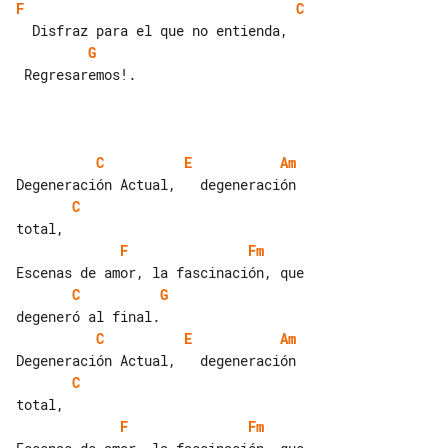
F
C
G
 Regresaremos!.

C
E
Am
C
F
Fm
C
G
C
E
Am
C
F
Fm