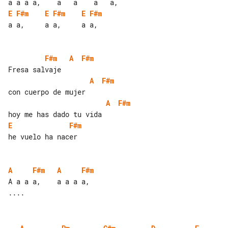
E
F#m
E
F#m
E
F#m
a a,     a a,     a a,

F#m
A
F#m
A
F#m
A
F#m
E
F#m
he vuelo ha nacer

A
F#m
A
F#m
A a a a,    a a a a,
