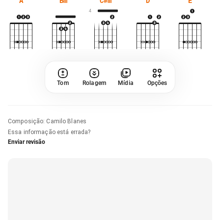
A
Bm
C#m
D
E
4
Tom
Rolagem
Mídia
Opções
Composição
:
Camilo Blanes
Essa informação está errada?
Enviar revisão