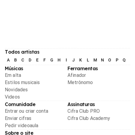
Todos artistas
A
B
C
D
E
F
G
H
I
J
K
L
M
N
O
P
Q
R
Músicas
Ferramentas
Em alta
Afinador
Estilos musicais
Metrônomo
Novidades
Videos
Comunidade
Assinaturas
Entrar ou criar conta
Cifra Club PRO
Enviar cifras
Cifra Club Academy
Pedir videoaula
Sobre o site