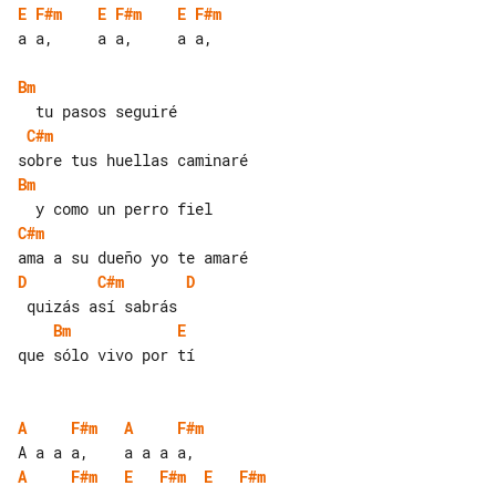
E
F#m
E
F#m
E
F#m
a a,     a a,     a a,

Bm
C#m
Bm
C#m
D
C#m
D
Bm
E
que sólo vivo por tí

A
F#m
A
F#m
A
F#m
E
F#m
E
F#m