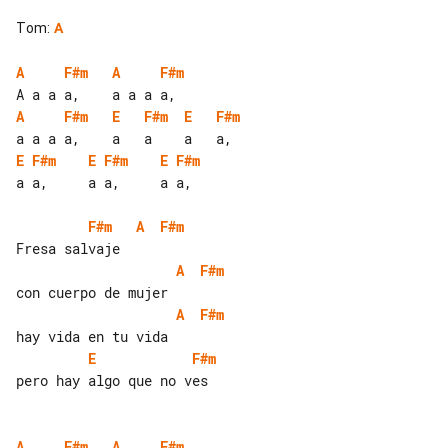
Tom
:
A
A
F#m
A
F#m
A
F#m
E
F#m
E
F#m
E
F#m
E
F#m
E
F#m
a a,     a a,     a a,

F#m
A
F#m
A
F#m
A
F#m
E
F#m
pero hay algo que no ves

A
F#m
A
F#m