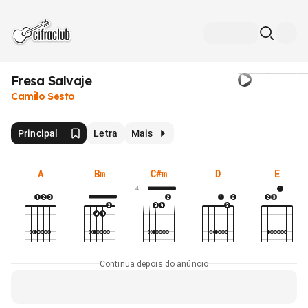
Fresa Salvaje
Camilo Sesto
Principal
Letra
Mais
A
Bm
C#m
D
E
4
Continua depois do anúncio