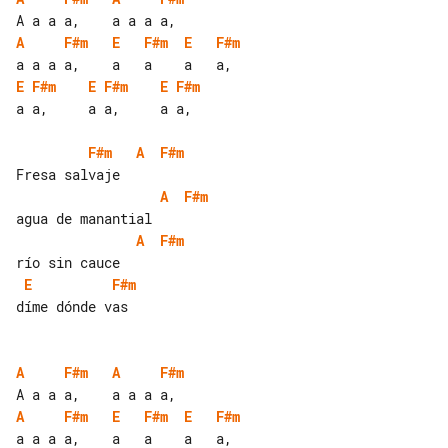
A
F#m
E
F#m
E
F#m
E
F#m
E
F#m
E
F#m
a a,     a a,     a a,

F#m
A
F#m
A
F#m
A
F#m
E
F#m
díme dónde vas

A
F#m
A
F#m
A
F#m
E
F#m
E
F#m