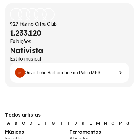
927
fãs no Cifra Club
1.233.120
Exibições
Nativista
Estilo musical
Ouvir Tchê Barbaridade no Palco MP3
Todos artistas
A
B
C
D
E
F
G
H
I
J
K
L
M
N
O
P
Q
R
Músicas
Ferramentas
Em alta
Afinador