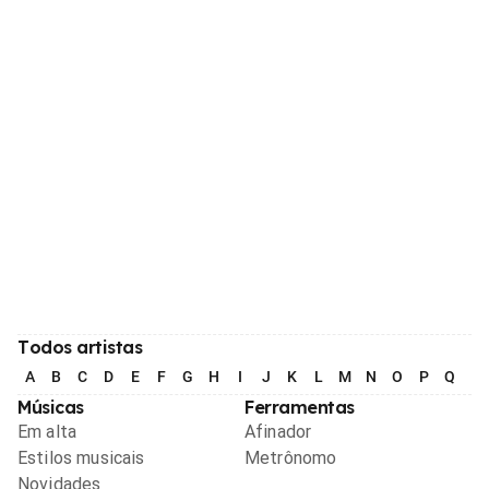
Todos artistas
A
B
C
D
E
F
G
H
I
J
K
L
M
N
O
P
Q
R
Músicas
Ferramentas
Em alta
Afinador
Estilos musicais
Metrônomo
Novidades