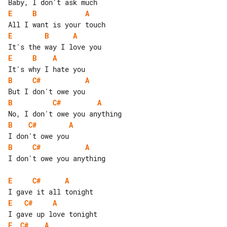
E
B
A
E
B
A
E
B
A
B
C#
A
B
C#
A
B
C#
A
B
C#
A
I don't owe you anything

E
C#
A
E
C#
A
E
C#
A