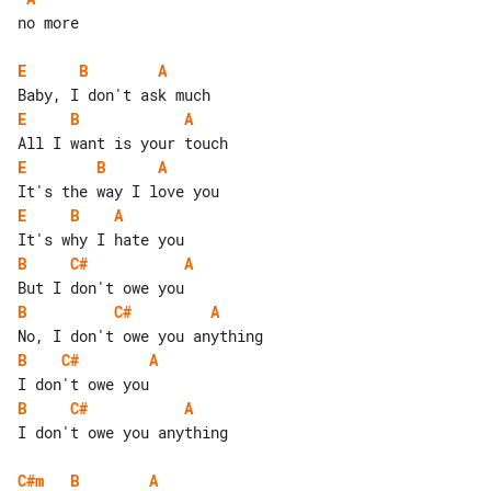
no more

E
B
A
E
B
A
E
B
A
E
B
A
B
C#
A
B
C#
A
B
C#
A
B
C#
A
I don't owe you anything

C#m
B
A