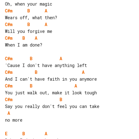
C#m
B
A
C#m
B
A
C#m
B
A
When I am done?

C#m
B
A
C#m
B
A
C#m
B
A
C#m
B
A
no more

E
B
A