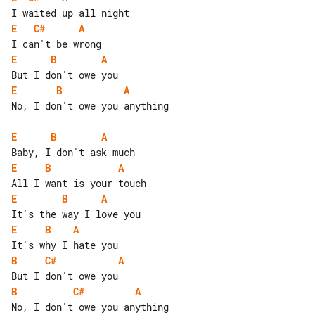
E
C#
A
E
B
A
E
B
A
No, I don't owe you anything

E
B
A
E
B
A
E
B
A
E
B
A
B
C#
A
B
C#
A