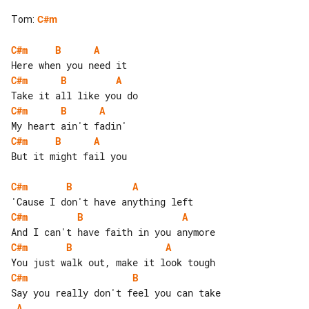
Tom
:
C#m
C#m
B
A
C#m
B
A
C#m
B
A
C#m
B
A
But it might fail you

C#m
B
A
C#m
B
A
C#m
B
A
C#m
B
A