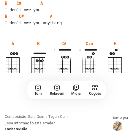
B
C#
A
B
C#
A
A
B
C#
C#m
E
4
4
Tom
Rolagem
Mídia
Opções
Composição
:
Sara Quin e Tegan Quin
Envio por
Essa informação está errada?
Enviar revisão