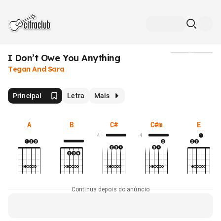
I Don’t Owe You Anything
Mídia
Tegan And Sara
Principal
Letra
Mais
A
B
C#
C#m
E
4
4
Continua depois do anúncio