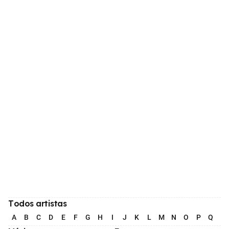
Todos artistas
A
B
C
D
E
F
G
H
I
J
K
L
M
N
O
P
Q
R