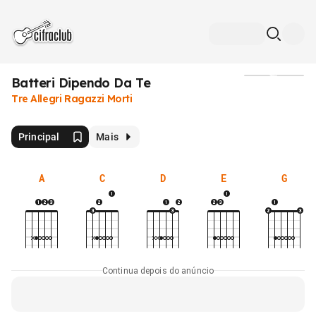
Batteri Dipendo Da Te
Mídia
Tre Allegri Ragazzi Morti
Principal
Mais
A
C
D
E
G
Continua depois do anúncio