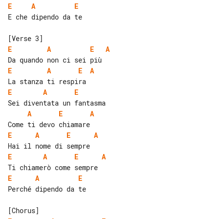
E
A
E
E che dipendo da te

E
A
E
A
E
A
E
A
E
A
E
A
E
A
E
A
E
A
E
A
E
A
E
A
E
Perché dipendo da te
