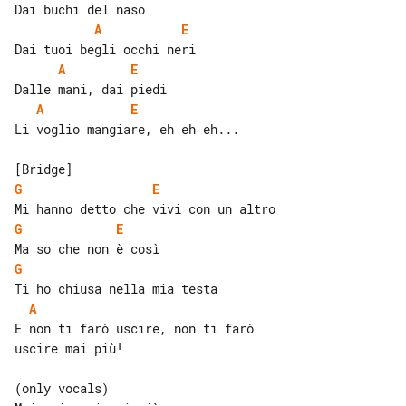
A
E
A
E
A
E
Li voglio mangiare, eh eh eh...

G
E
G
E
G
A
E non ti farò uscire, non ti farò 

uscire mai più!

(only vocals)
