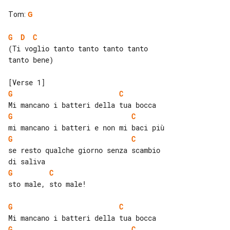
Tom
:
G
G
D
C
(Ti voglio tanto tanto tanto tanto 

tanto bene)

G
C
G
C
G
C
se resto qualche giorno senza scambio 

G
C
sto male, sto male!

G
C
G
C