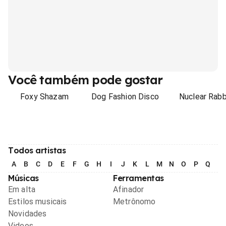
Você também pode gostar
Foxy Shazam
Dog Fashion Disco
Nuclear Rabb
Todos artistas
A
B
C
D
E
F
G
H
I
J
K
L
M
N
O
P
Q
R
Músicas
Ferramentas
Em alta
Afinador
Estilos musicais
Metrônomo
Novidades
Videos