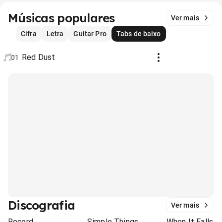
Músicas populares
Ver mais
Cifra
Letra
Guitar Pro
Tabs de baixo
Red Dust
01
Discografia
Ver mais
Record
Simple Things
When It Falls