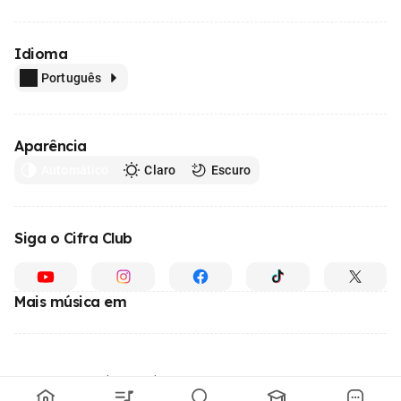
Idioma
Português
Aparência
Automático
Claro
Escuro
Siga o Cifra Club
Mais música em
Feito com
em todo o Brasil
© 1996 - 2026, o maior site de ensino de música do Brasil