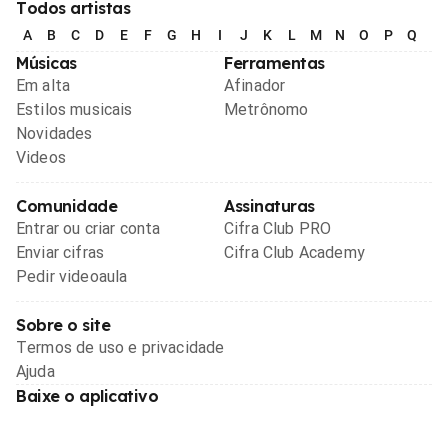
Todos artistas
A
B
C
D
E
F
G
H
I
J
K
L
M
N
O
P
Q
R
Músicas
Ferramentas
Em alta
Afinador
Estilos musicais
Metrônomo
Novidades
Videos
Comunidade
Assinaturas
Entrar ou criar conta
Cifra Club PRO
Enviar cifras
Cifra Club Academy
Pedir videoaula
Sobre o site
Termos de uso e privacidade
Ajuda
Baixe o aplicativo