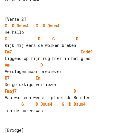
G
D
Dsus4
G
D
Dsus4
G
D
G
D
Em7
Cadd9
Am
D
B7
Em
Fmaj7
D
G
D
Dsus4
G
D
Dsus4
 en de buren was
