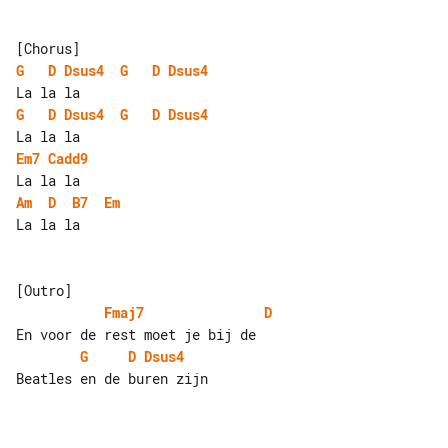
G
D
Dsus4
G
D
Dsus4
G
D
Dsus4
G
D
Dsus4
Em7
Cadd9
Am
D
B7
Em
La la la

Fmaj7
D
G
D
Dsus4
Beatles en de buren zijn
