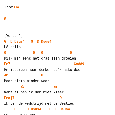
Tom
:
Em
G
G
D
Dsus4
G
D
Dsus4
G
D
G
D
Em7
Cadd9
Am
D
B7
Em
Fmaj7
D
G
D
Dsus4
G
D
Dsus4
en de buren moe
