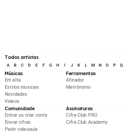
Todos artistas
A
B
C
D
E
F
G
H
I
J
K
L
M
N
O
P
Q
R
Músicas
Ferramentas
Em alta
Afinador
Estilos musicais
Metrônomo
Novidades
Videos
Comunidade
Assinaturas
Entrar ou criar conta
Cifra Club PRO
Enviar cifras
Cifra Club Academy
Pedir videoaula