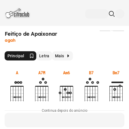
Feitiço de Apaixonar
Mídia
agah
Principal
Letra
Mais
A
A7M
Am6
B7
Bm7
Continua depois do anúncio