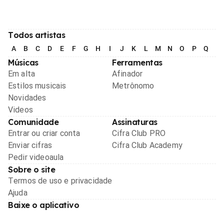
Todos artistas
A
B
C
D
E
F
G
H
I
J
K
L
M
N
O
P
Q
R
Músicas
Ferramentas
Em alta
Afinador
Estilos musicais
Metrônomo
Novidades
Videos
Comunidade
Assinaturas
Entrar ou criar conta
Cifra Club PRO
Enviar cifras
Cifra Club Academy
Pedir videoaula
Sobre o site
Termos de uso e privacidade
Ajuda
Baixe o aplicativo