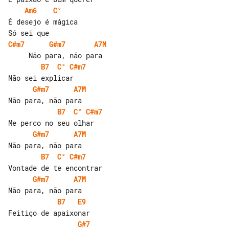
Am6
C°
É desejo é mágica

C#m7
G#m7
A7M
B7
C°
C#m7
G#m7
A7M
B7
C°
C#m7
G#m7
A7M
B7
C°
C#m7
G#m7
A7M
B7
E9
G#7