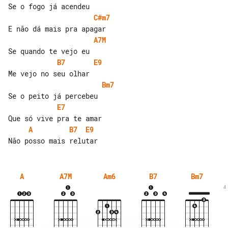
C#m7
A7M
B7
E9
Bm7
E7
A
B7
E9
A
A7M
Am6
B7
Bm7
4