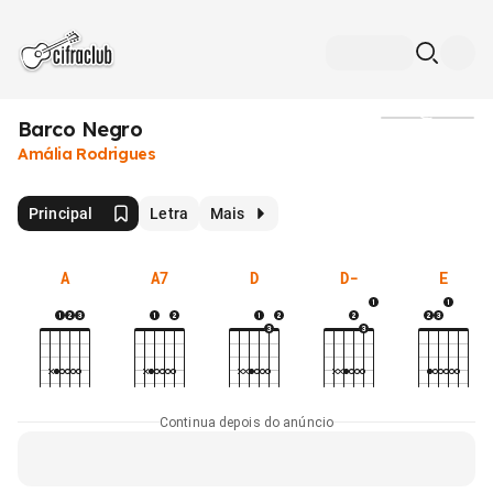
Barco Negro
Mídia
Amália Rodrigues
Principal
Letra
Mais
A
A7
D
D-
E
Continua depois do anúncio