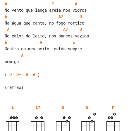
A
E
A
A
A7
D
A
A7
D
E
A
E
A
comigo

( 
D
D-
A
A
 )

A
A7
D
D-
E