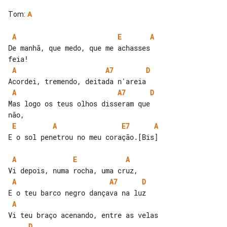
Tom
:
A
A
E
A
De manhã, que medo, que me achasses 

A
A7
D
A
A7
D
Mas logo os teus olhos disseram que 

E
A
E7
A
E o sol penetrou no meu coração.[Bis]

A
E
A
A
A7
D
A
D