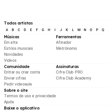
Todos artistas
A
B
C
D
E
F
G
H
I
J
K
L
M
N
O
P
Q
R
Músicas
Ferramentas
Em alta
Afinador
Estilos musicais
Metrônomo
Novidades
Videos
Comunidade
Assinaturas
Entrar ou criar conta
Cifra Club PRO
Enviar cifras
Cifra Club Academy
Pedir videoaula
Sobre o site
Termos de uso e privacidade
Ajuda
Baixe o aplicativo