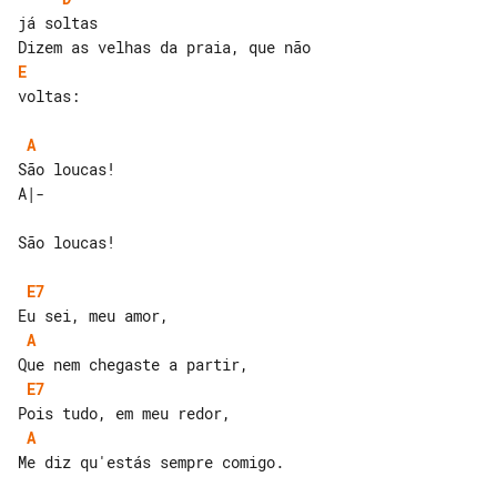
E
voltas:

A
São loucas!

E7
A
E7
A
Me diz qu'estás sempre comigo.
