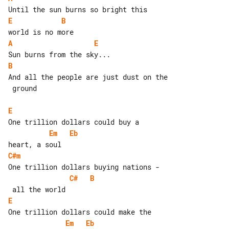
E
B
A
E
B
And all the people are just dust on the

 ground

E
Em
Eb
C#m
C#
B
E
Em
Eb