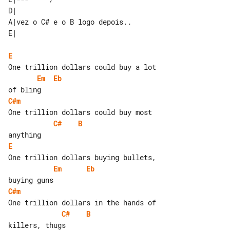
D|                             

A|vez o C# e o B logo depois.. 

E
Em
Eb
C#m
C#
B
E
Em
Eb
C#m
C#
B
killers, thugs
