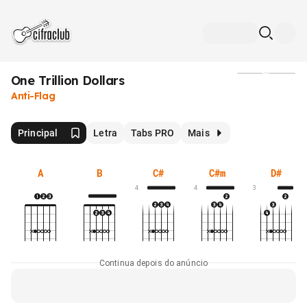
One Trillion Dollars
Mídia
Anti-Flag
Principal
Letra
Tabs PRO
Mais
A
B
C#
C#m
D#
4
4
3
Continua depois do anúncio