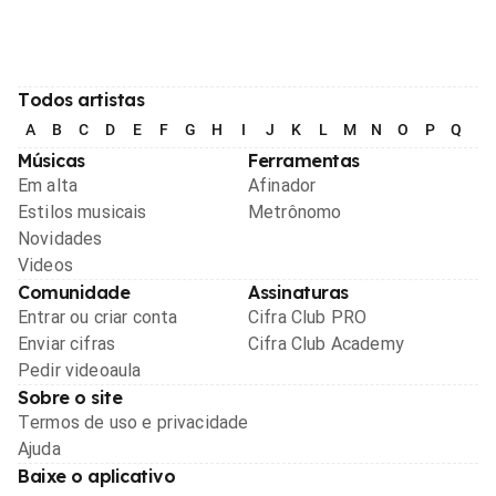
Todos artistas
A
B
C
D
E
F
G
H
I
J
K
L
M
N
O
P
Q
R
Músicas
Ferramentas
Em alta
Afinador
Estilos musicais
Metrônomo
Novidades
Videos
Comunidade
Assinaturas
Entrar ou criar conta
Cifra Club PRO
Enviar cifras
Cifra Club Academy
Pedir videoaula
Sobre o site
Termos de uso e privacidade
Ajuda
Baixe o aplicativo