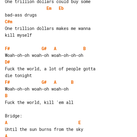
Em
Eb
C#m
One trillion dollars makes me wanna 

kill myself

F#
G#
A
B
D#
Fuck the world, a lot of people gotta 

F#
G#
A
B
B
Fuck the world, kill 'em all

A
E
A