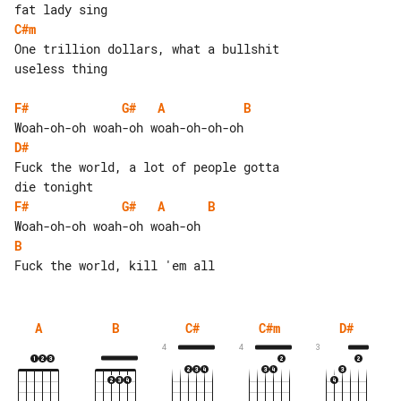
C#m
One trillion dollars, what a bullshit 

useless thing

F#
G#
A
B
D#
Fuck the world, a lot of people gotta 

F#
G#
A
B
B
A
B
C#
C#m
D#
4
4
3