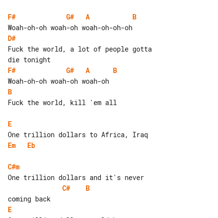
F#
G#
A
B
D#
Fuck the world, a lot of people gotta 

F#
G#
A
B
B
Fuck the world, kill 'em all

E
Em
Eb
C#m
C#
B
E