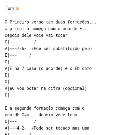
Tom
:
E
O Primeiro verso tem duas formações... 

a primeira começa com o acorde E... 

D|---       /                        

A|---7-6-  /Pde ser substituido pelo 

E|---     /                          

D|                                   

A|E na 7 casa (o acorde) e o Eb como 

E|                                   

D|                                 

A|eu vou botar na cifra (opcional) 

E a segunda formação começa com o 

D|---       /                       

A|---4-2-  /Pode ser tocado mas uma 

E|---     /                         
