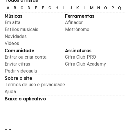
A
B
C
D
E
F
G
H
I
J
K
L
M
N
O
P
Q
R
Músicas
Ferramentas
Em alta
Afinador
Estilos musicais
Metrônomo
Novidades
Videos
Comunidade
Assinaturas
Entrar ou criar conta
Cifra Club PRO
Enviar cifras
Cifra Club Academy
Pedir videoaula
Sobre o site
Termos de uso e privacidade
Ajuda
Baixe o aplicativo