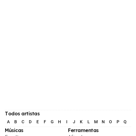
Todos artistas
A
B
C
D
E
F
G
H
I
J
K
L
M
N
O
P
Q
R
Músicas
Ferramentas