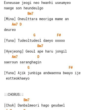
Eoneusae jeogi neo hwanhi useumyeo 

Bm7
Am7
D
G
F#
Bm7
Am7
D
G
F#
[Yuna] Ajik junbiga andwaenna bwayo ije

 eotteokhaeyo

Bm7