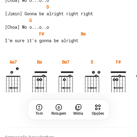
D
G
F#
Bm
Am7
Bm
Bm7
D
F#
Tom
Rolagem
Mídia
Opções