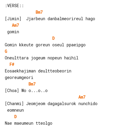
Bm7
Am7
D
G
F#
Eosaekhajiman deultteobeorin 

Bm7
Am7
[Chanmi] Jeomjeom dagagalsurok nunchido

D
Nae maeumeun tteolgo
