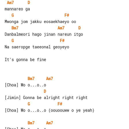
Am7
D
G
F#
Bm7
Am7
D
G
F#
Na saeropge taeeonal geoyeyo

It’s gonna be fine

Bm7
Am7
D
G
F#
[Choa] Wo o...o..o (oouoouww o ye yeah)

Bm7
Am7