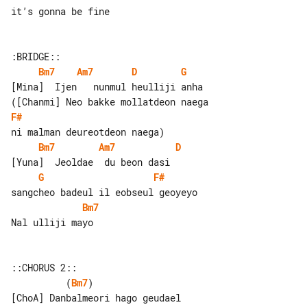
it’s gonna be fine

Bm7
Am7
D
G
[Mina]  Ijen   nunmul heulliji anha

F#
Bm7
Am7
D
G
F#
Bm7
Nal ulliji mayo

          (
Bm7
)                
