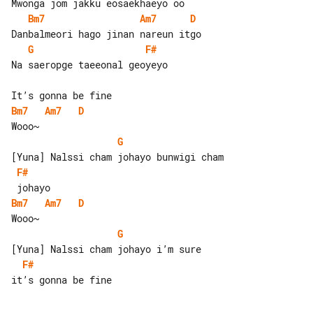
Bm7
Am7
D
G
F#
Na saeropge taeeonal geoyeyo

Bm7
Am7
D
G
F#
Bm7
Am7
D
G
F#
it’s gonna be fine
