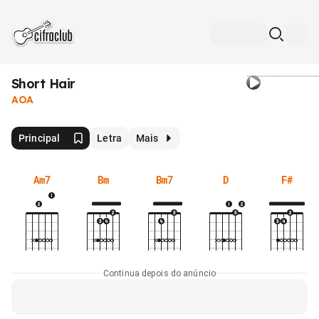
Short Hair
AOA
Principal
Letra
Mais
Am7
Bm
Bm7
D
F#
Continua depois do anúncio