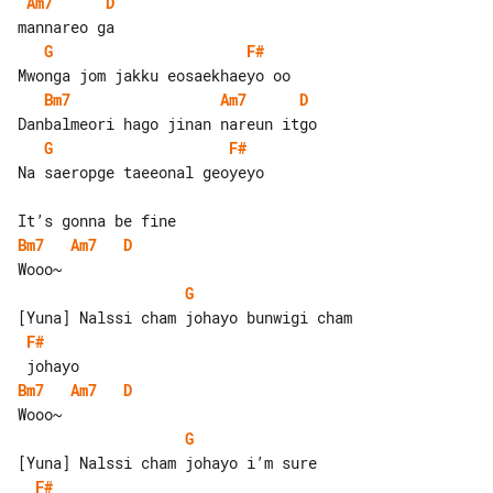
Am7
D
G
F#
Bm7
Am7
D
G
F#
Na saeropge taeeonal geoyeyo

Bm7
Am7
D
G
F#
Bm7
Am7
D
G
F#