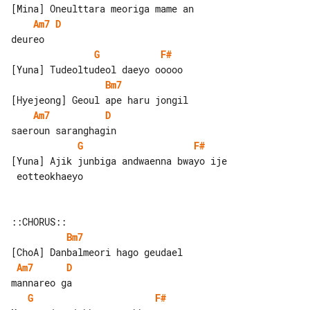
Am7
D
G
F#
Bm7
Am7
D
G
F#
[Yuna] Ajik junbiga andwaenna bwayo ije

 eotteokhaeyo

Bm7
Am7
D
G
F#