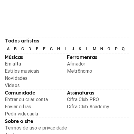
Todos artistas
A
B
C
D
E
F
G
H
I
J
K
L
M
N
O
P
Q
R
Músicas
Ferramentas
Em alta
Afinador
Estilos musicais
Metrônomo
Novidades
Videos
Comunidade
Assinaturas
Entrar ou criar conta
Cifra Club PRO
Enviar cifras
Cifra Club Academy
Pedir videoaula
Sobre o site
Termos de uso e privacidade