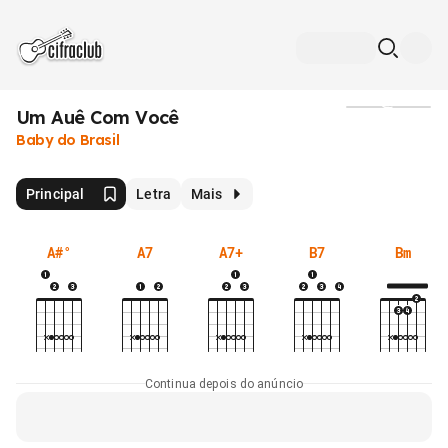
Um Auê Com Você
Mídia
Baby do Brasil
Principal
Letra
Mais
A#°
A7
A7+
B7
Bm
Continua depois do anúncio