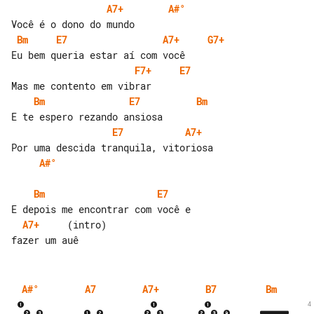
A7+
A#°
Bm
E7
A7+
G7+
F7+
E7
Bm
E7
Bm
E7
A7+
A#°
Bm
E7
A7+
     (intro)

A#°
A7
A7+
B7
Bm
4