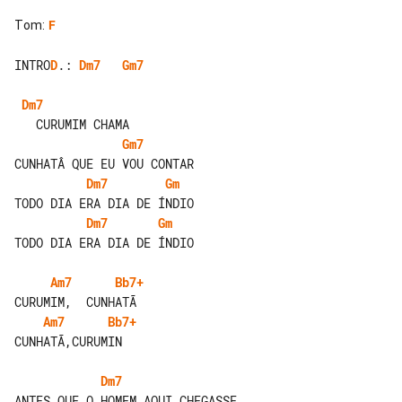
Tom
:
F
INTRO
D
.: 
Dm7
Gm7
Dm7
Gm7
Dm7
Gm
Dm7
Gm
TODO DIA ERA DIA DE ÍNDIO

Am7
Bb7+
Am7
Bb7+
CUNHATÃ,CURUMIN

Dm7