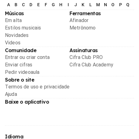
A
B
C
D
E
F
G
H
I
J
K
L
M
N
O
P
Q
R
Músicas
Ferramentas
Em alta
Afinador
Estilos musicais
Metrônomo
Novidades
Videos
Comunidade
Assinaturas
Entrar ou criar conta
Cifra Club PRO
Enviar cifras
Cifra Club Academy
Pedir videoaula
Sobre o site
Termos de uso e privacidade
Ajuda
Baixe o aplicativo
Idioma