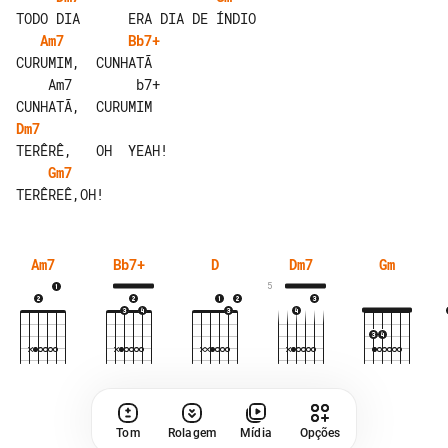
Am7
Bb7+
CURUMIM,  CUNHATÃ

    Am7        b7+

Dm7
Gm7
Am7
Bb7+
D
Dm7
Gm
5
Tom
Rolagem
Mídia
Opções