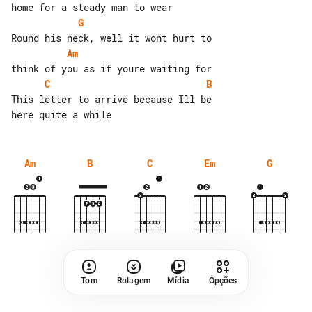
G
Am
C
B
This letter to arrive because Ill be 

Am
B
C
Em
G
Tom
Rolagem
Mídia
Opções