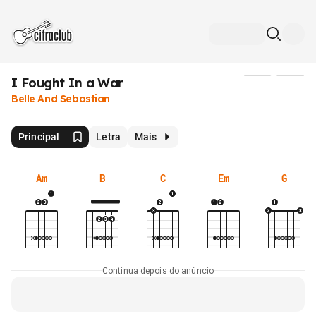
I Fought In a War
Mídia
Belle And Sebastian
Principal
Letra
Mais
Am
B
C
Em
G
Continua depois do anúncio