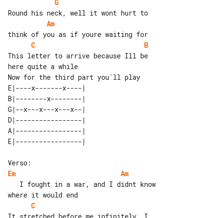
G
Am
C
B
This letter to arrive because Ill be 

Now for the third part you´ll play

E|----x-------x----| 

B|--------x--------| 

G|--x---x---x---x--| 

D|-----------------| 

A|-----------------| 

Em
Am
   I fought in a war, and I didnt know 

C