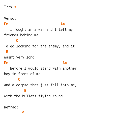
Tom
:
C
Em
Am
   I fought in a war and I left my 

C
B
Em
Am
   Before I would stand with another 

C
B
with the bullets flying round...

G