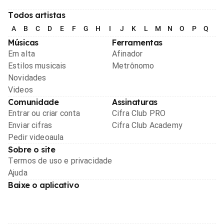
Todos artistas
A
B
C
D
E
F
G
H
I
J
K
L
M
N
O
P
Q
R
Músicas
Ferramentas
Em alta
Afinador
Estilos musicais
Metrônomo
Novidades
Videos
Comunidade
Assinaturas
Entrar ou criar conta
Cifra Club PRO
Enviar cifras
Cifra Club Academy
Pedir videoaula
Sobre o site
Termos de uso e privacidade
Ajuda
Baixe o aplicativo