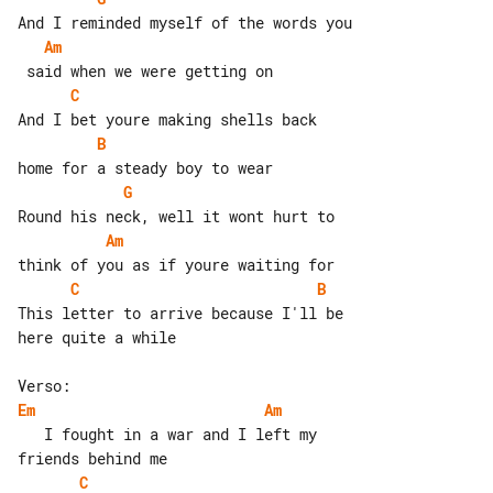
Am
C
B
G
Am
C
B
This letter to arrive because I'll be 

here quite a while

Em
Am
   I fought in a war and I left my 

C