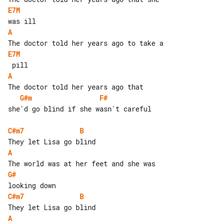
E7M
A
E7M
A
G#m
F#
she'd go blind if she wasn't careful

C#m7
B
A
G#
C#m7
B
A