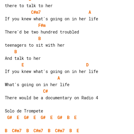
C#m7
A
F#m
B
B
E
D
A
C#
There would be a documentary on Radio 4

G#
E
G#
E
G#
E
G#
B
E
B
C#m7
B
C#m7
B
C#m7
B
E