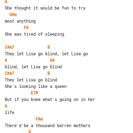
A
G#m
F#
She was tired of sleeping

C#m7
B
A
G#
C#m7
B
They let Lisa go blind

E7M
A
F#m
B