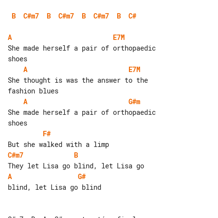
B
C#m7
B
C#m7
B
C#m7
B
C#
A
E7M
She made herself a pair of orthopaedic 

A
E7M
She thought is was the answer to the 

A
G#m
She made herself a pair of orthopaedic 

F#
C#m7
B
A
G#
blind, let Lisa go blind
