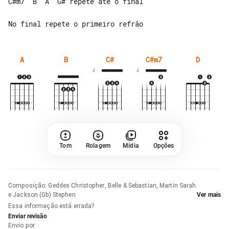
C#m7  B  A  G# repete até o final

A
B
C#
C#m7
D
4
4
Tom
Rolagem
Mídia
Opções
Composição
:
Geddes Christopher, Belle & Sebastian, Martin Sarah
e Jackson (Gb) Stephen
Ver mais
Essa informação está errada?
Enviar revisão
Envio por