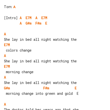
Tom
:
A
[Intro] 
A
E7M
A
E7M
A
G#m
F#m
E
A
E7M
A
E7M
A
G#m
F#m
E
 morning change into green and gold  E

A