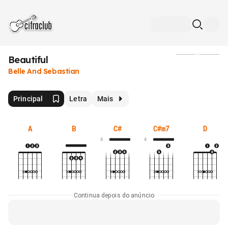
Beautiful
Mídia
Belle And Sebastian
Principal
Letra
Mais
A
B
C#
C#m7
D
4
4
Continua depois do anúncio