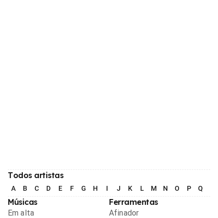
Todos artistas
A
B
C
D
E
F
G
H
I
J
K
L
M
N
O
P
Q
R
Músicas
Ferramentas
Em alta
Afinador