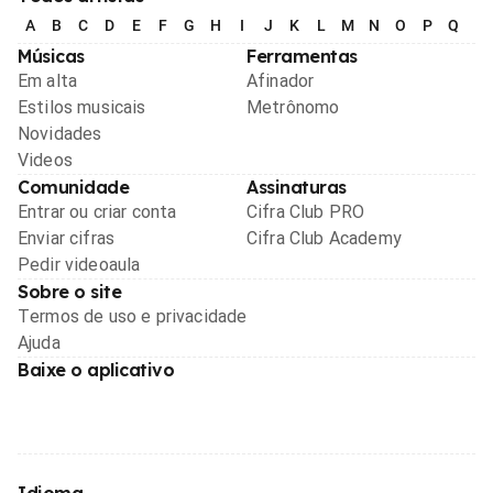
A
B
C
D
E
F
G
H
I
J
K
L
M
N
O
P
Q
R
Músicas
Ferramentas
Em alta
Afinador
Estilos musicais
Metrônomo
Novidades
Videos
Comunidade
Assinaturas
Entrar ou criar conta
Cifra Club PRO
Enviar cifras
Cifra Club Academy
Pedir videoaula
Sobre o site
Termos de uso e privacidade
Ajuda
Baixe o aplicativo
Idioma