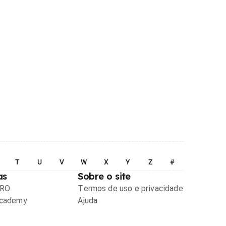
T
U
V
W
X
Y
Z
#
as
Sobre o site
PRO
Termos de uso e privacidade
Academy
Ajuda