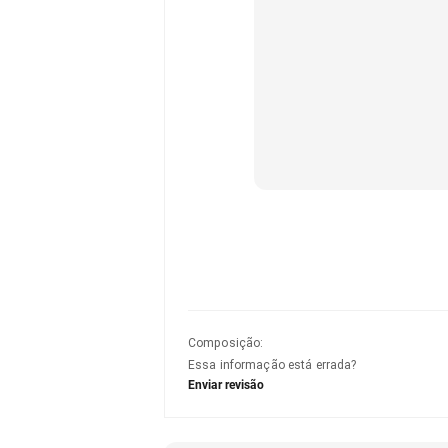
Composição
:
Essa informação está errada?
Enviar revisão