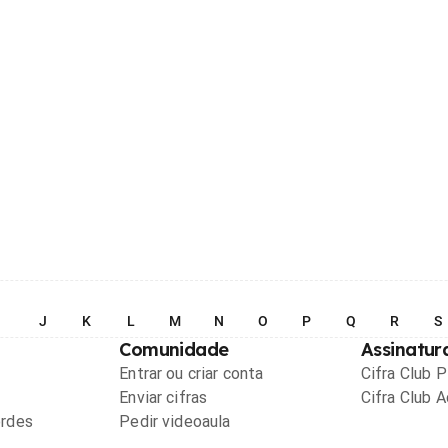
I
J
K
L
M
N
O
P
Q
R
S
Comunidade
Assinatur
Entrar ou criar conta
Cifra Club 
Enviar cifras
Cifra Club 
ordes
Pedir videoaula