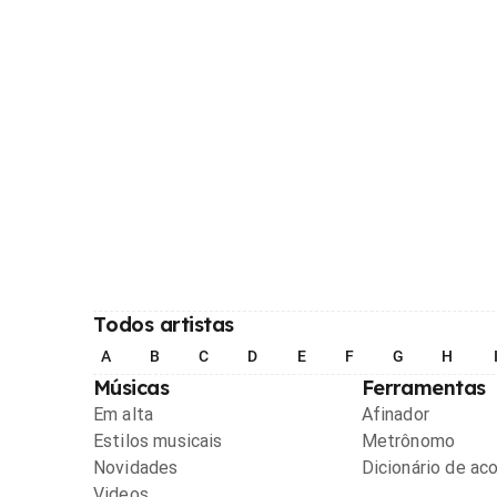
Todos artistas
A
B
C
D
E
F
G
H
Músicas
Ferramentas
Em alta
Afinador
Estilos musicais
Metrônomo
Novidades
Dicionário de ac
Videos