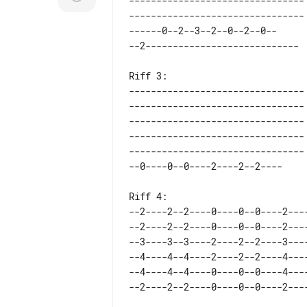
-------------------------------- 
-------------------------------- 
------0--2--3--2--0--2--0--      
Riff 3:

-------------------------------- 
-------------------------------- 
-------------------------------- 
-------------------------------- 
-------------------------------- 
Riff 4:

--2----2--2----0----0--0----2---
--2----2--2----0----0--0----2---
--3----3--3----2----2--2----3---
--4----4--4----2----2--2----4---
--4----4--4----0----0--0----4---