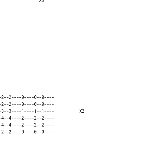
               X3 

                  

                  

                

                

                

                

                

-2--2----0----0--0----             

-2--2----0----0--0----             

-3--3----1----1--1----          X2 

-4--4----2----2--2----             

-4--4----2----2--2----             
