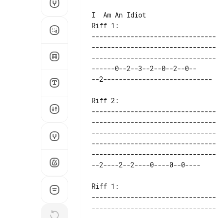
I  Am An Idiot

-------------------------------- 
-------------------------------- 
-------------------------------- 
------0--2--3--2--0--2--0--      
Riff 2:

-------------------------------- 
-------------------------------- 
-------------------------------- 
-------------------------------- 
-------------------------------- 
Riff 1:

-------------------------------- 
-------------------------------- 