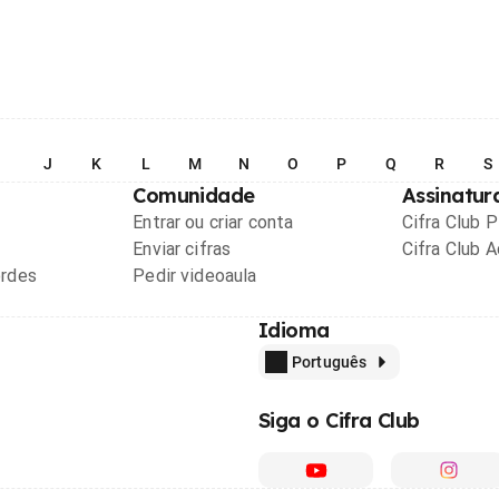
I
J
K
L
M
N
O
P
Q
R
S
Comunidade
Assinatur
Entrar ou criar conta
Cifra Club 
Enviar cifras
Cifra Club 
ordes
Pedir videoaula
Idioma
Português
Siga o Cifra Club