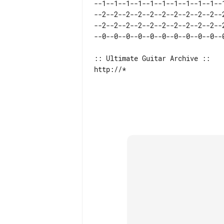
--1--1--1--1--1--1--1--1--1--1--1
--2--2--2--2--2--2--2--2--2--2--2
--2--2--2--2--2--2--2--2--2--2--2
:: Ultimate Guitar Archive ::

http://*
