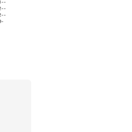
-- 

-- 

-- 
