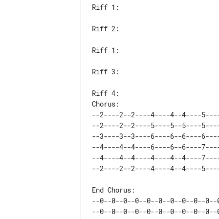
Riff 1:

Riff 2:

Riff 1:

Riff 3:

Chorus:

--2----2--2----4----4--4----5---
--2----2--2----5----5--5----5---
--3----3--3----6----6--6----6---
--4----4--4----6----6--6----7---
--4----4--4----4----4--4----7---
End Chorus:

--0--0--0--0--0--0--0--0--0--0--0
--0--0--0--0--0--0--0--0--0--0--0