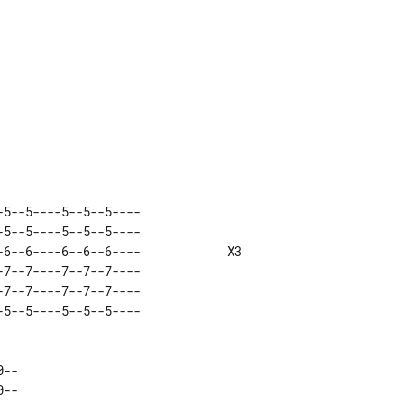
-5--5----5--5--5----               

-5--5----5--5--5----               

-6--6----6--6--6----            X3 

-7--7----7--7--7----               

-7--7----7--7--7----               

-- 

-- 
