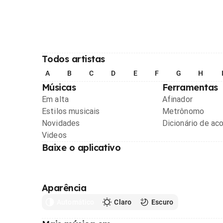
Todos artistas
A
B
C
D
E
F
G
H
Músicas
Ferramentas
Em alta
Afinador
Estilos musicais
Metrônomo
Novidades
Dicionário de ac
Videos
Baixe o aplicativo
Aparência
Automático
Claro
Escuro