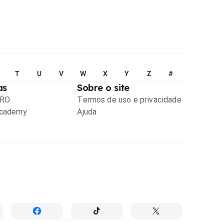
T
U
V
W
X
Y
Z
#
as
Sobre o site
PRO
Termos de uso e privacidade
Academy
Ajuda