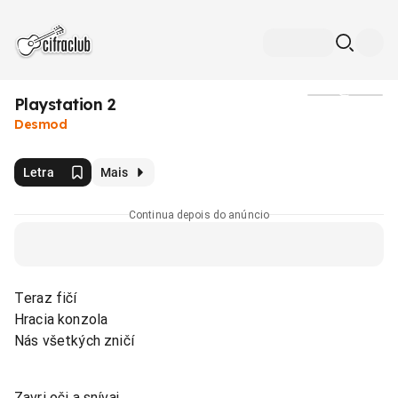
Playstation 2
Mídia
Desmod
Letra
Mais
Continua depois do anúncio
Teraz fičí
Hracia konzola
Nás všetkých zničí
Zavri oči a snívaj