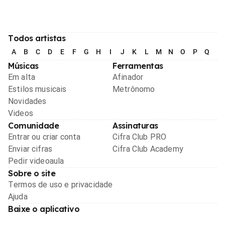
Todos artistas
A
B
C
D
E
F
G
H
I
J
K
L
M
N
O
P
Q
R
Músicas
Ferramentas
Em alta
Afinador
Estilos musicais
Metrônomo
Novidades
Videos
Comunidade
Assinaturas
Entrar ou criar conta
Cifra Club PRO
Enviar cifras
Cifra Club Academy
Pedir videoaula
Sobre o site
Termos de uso e privacidade
Ajuda
Baixe o aplicativo