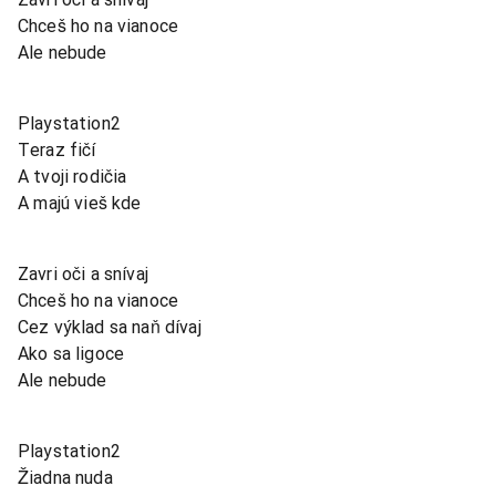
Chceš ho na vianoce
Ale nebude
Playstation2
Teraz fičí
A tvoji rodičia
A majú vieš kde
Zavri oči a snívaj
Chceš ho na vianoce
Cez výklad sa naň dívaj
Ako sa ligoce
Ale nebude
Playstation2
Žiadna nuda