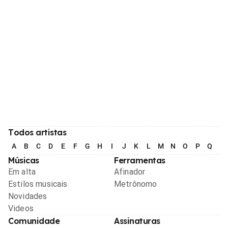
Todos artistas
A
B
C
D
E
F
G
H
I
J
K
L
M
N
O
P
Q
R
Músicas
Ferramentas
Em alta
Afinador
Estilos musicais
Metrônomo
Novidades
Videos
Comunidade
Assinaturas