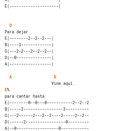
D
E|--------2--2--2---| 

B|----3-------------| 

G|---2-2---2--2--2--| 

D|--0---------------| 

A
D
E
%

E|--------0--0---0-----------2--2--2

B|-----2-----------------3----------

G|---2------2---2--2----2-----2--2--

D|------2-----------------0---------

A|--0------------------0------------
