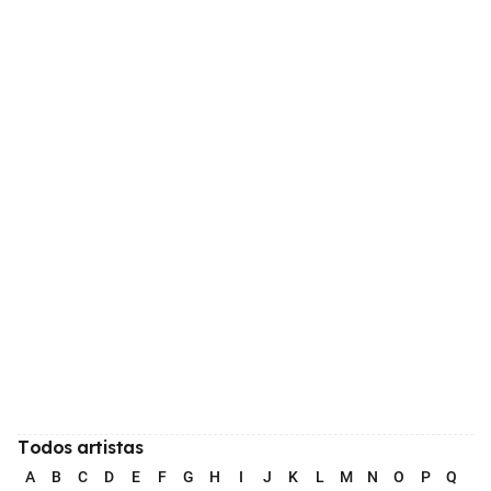
Todos artistas
A
B
C
D
E
F
G
H
I
J
K
L
M
N
O
P
Q
R