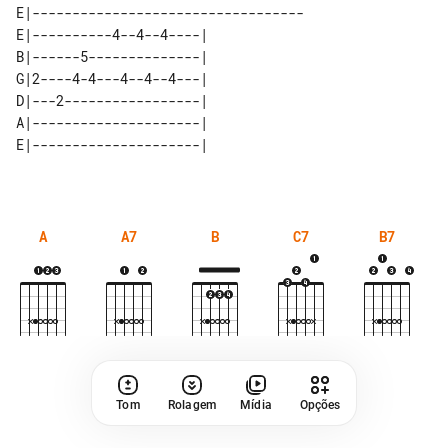
E|----------------------------------

E|----------4--4--4----| 

B|------5--------------| 

G|2----4-4---4--4--4---| 

D|---2-----------------| 

A|---------------------| 

A
A7
B
C7
B7
Tom
Rolagem
Mídia
Opções