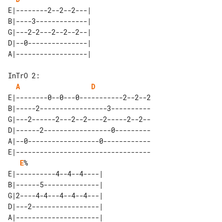
E|--------2--2--2---| 

B|----3-------------| 

G|---2-2---2--2--2--| 

D|--0---------------| 

A
D
E|--------0--0---0-----------2--2--2

B|-----2-----------------3----------

G|---2------2---2--2----2-----2--2--

D|------2-----------------0---------

A|--0------------------0------------

E|----------------------------------

E
%

E|----------4--4--4----| 

B|------5--------------| 

G|2----4-4---4--4--4---| 

D|---2-----------------| 

A|---------------------| 
