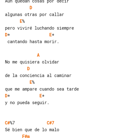
D
E
%

D
*                
E
*

 cantando hasta morir.

A
D
E
%

D
*            
E
*

y no pueda seguir.

C#
%7             
C#7
F#m