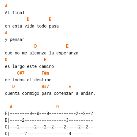
A
D
E
A
D
E
D
E
C#7
F#m
D
B#7
E
cuenta conmigo para comenzar a andar.

A
D
E|--------0--0---0-----------2--2--2

B|-----2-----------------3----------

G|---2------2---2--2----2-----2--2--

D|------2-----------------0---------
