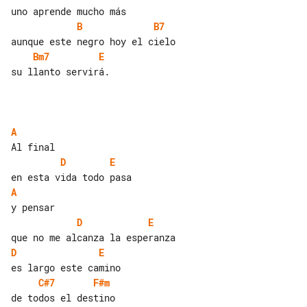
B
B7
Bm7
E
su llanto servirá.

A
D
E
A
D
E
D
E
C#7
F#m