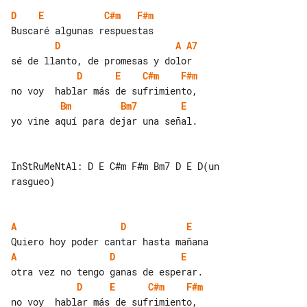
D
E
C#m
F#m
D
A
A7
D
E
C#m
F#m
Bm
Bm7
E
yo vine aquí para dejar una señal.

InStRuMeNtAl: D E C#m F#m Bm7 D E D(un 

rasgueo)

A
D
E
A
D
E
D
E
C#m
F#m