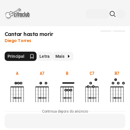
Cantar hasta morir
Mídia
Diego Torres
Principal
Letra
Mais
A
A7
B
C7
B7
Continua depois do anúncio