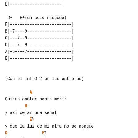
 D*   E*(un solo rasgueo)

E|-------------------------| 

B|-7----9------------------| 

G|---7--9------------------| 

D|---7--9------------------| 

A|-5----7------------------| 

(Con el InTrO 2 en las estrofas)

A
D
E
%

D
E
%
