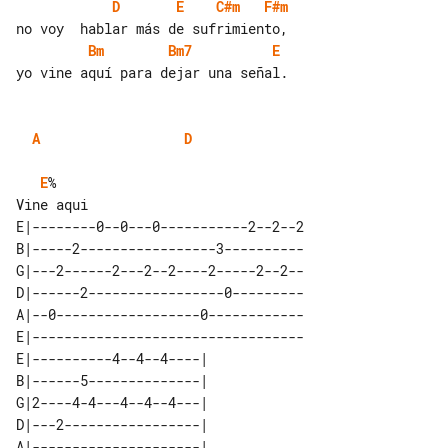
D
E
C#m
F#m
Bm
Bm7
E
yo vine aquí para dejar una señal.

A
D
E
%

E|--------0--0---0-----------2--2--2

B|-----2-----------------3----------

G|---2------2---2--2----2-----2--2--

D|------2-----------------0---------

A|--0------------------0------------

E|----------------------------------

E|----------4--4--4----| 

B|------5--------------| 

G|2----4-4---4--4--4---| 

D|---2-----------------| 

A|---------------------| 
