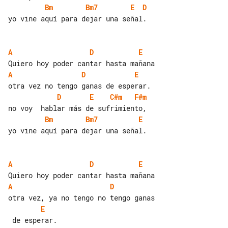
Bm
Bm7
E
D
yo vine aquí para dejar una señal.

A
D
E
A
D
E
D
E
C#m
F#m
Bm
Bm7
E
yo vine aquí para dejar una señal.

A
D
E
A
D
E