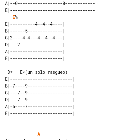
A|--0------------------0------------

E|----------------------------------

E
%

E|----------4--4--4----| 

B|------5--------------| 

G|2----4-4---4--4--4---| 

D|---2-----------------| 

A|---------------------| 

 D*   E*(un solo rasgueo)

E|-------------------------| 

B|-7----9------------------| 

G|---7--9------------------| 

D|---7--9------------------| 

A|-5----7------------------| 

A