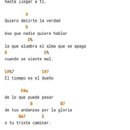
hasta llegar a tí.

A
D
E
%

D
E
%

cuando se siente mal.

C#
%7            
C#7
El tiempo es el dueño

F#m
B
B7
Bm7
E
o tu triste caminar.
