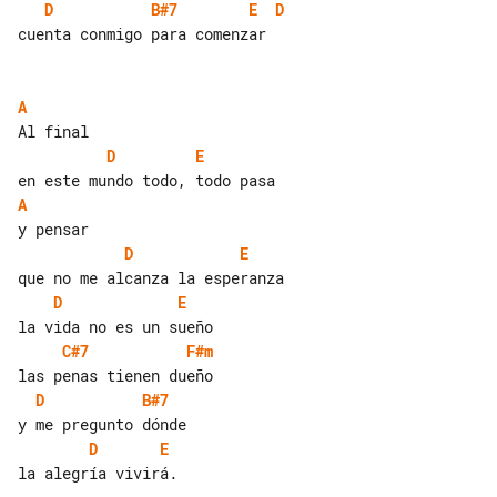
D
B#7
E
D
cuenta conmigo para comenzar

A
D
E
A
D
E
D
E
C#7
F#m
D
B#7
D
E
la alegría vivirá.
