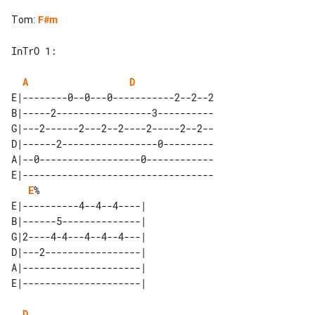
Tom
:
F#m
InTrO 1:

A
D
E|--------0--0---0-----------2--2--2

B|-----2-----------------3----------

G|---2------2---2--2----2-----2--2--

D|------2-----------------0---------

A|--0------------------0------------

E|----------------------------------

E
%

E|----------4--4--4----| 

B|------5--------------| 

G|2----4-4---4--4--4---| 

D|---2-----------------| 

A|---------------------| 

D