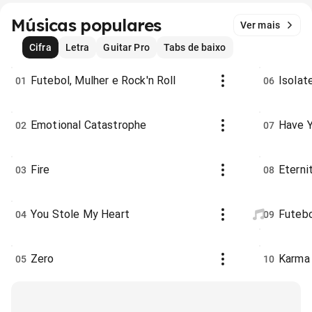
Músicas populares
Ver mais
Cifra
Letra
Guitar Pro
Tabs de baixo
Futebol, Mulher e Rock'n Roll
Isolat
01
06
Emotional Catastrophe
Have Y
02
07
Fire
Eterni
03
08
You Stole My Heart
Futebo
04
09
Zero
Karma
05
10