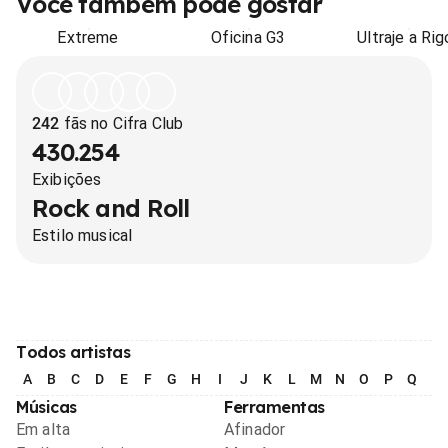
Você também pode gostar
Extreme
Oficina G3
Ultraje a Rig
242
fãs no Cifra Club
430.254
Exibições
Rock and Roll
Estilo musical
Todos artistas
A
B
C
D
E
F
G
H
I
J
K
L
M
N
O
P
Q
R
Músicas
Ferramentas
Em alta
Afinador