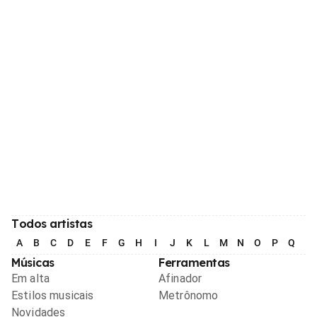
Todos artistas
A
B
C
D
E
F
G
H
I
J
K
L
M
N
O
P
Q
R
Músicas
Ferramentas
Em alta
Afinador
Estilos musicais
Metrônomo
Novidades