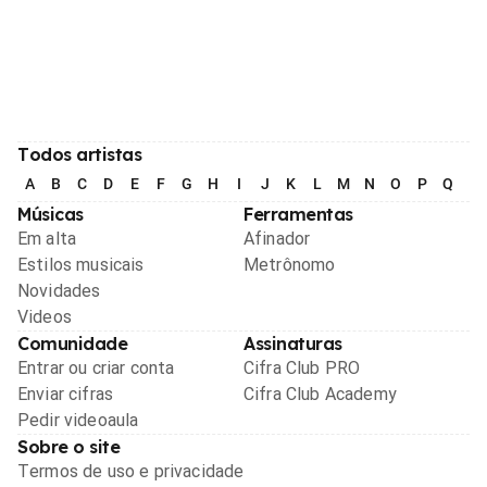
Todos artistas
A
B
C
D
E
F
G
H
I
J
K
L
M
N
O
P
Q
R
Músicas
Ferramentas
Em alta
Afinador
Estilos musicais
Metrônomo
Novidades
Videos
Comunidade
Assinaturas
Entrar ou criar conta
Cifra Club PRO
Enviar cifras
Cifra Club Academy
Pedir videoaula
Sobre o site
Termos de uso e privacidade