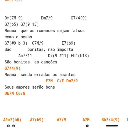
Dm(7M 9)        Dm7/9        G7/4(9) 

G7(b5) G7(9 13)

Mesmo  que os romances sejam falsos  

como o nosso

G7(#9 b13)  C7M/9        E7(b9)

São       bonitas, não importa

      Am7/11       D7(9 #11) Eb°(b13)

G7/4(9)
F7M
C/E
Dm7/9
Db7M
C6/G
A#m7(b5)
A7(b9)
A7/9
A7M
Bb7/4(9)