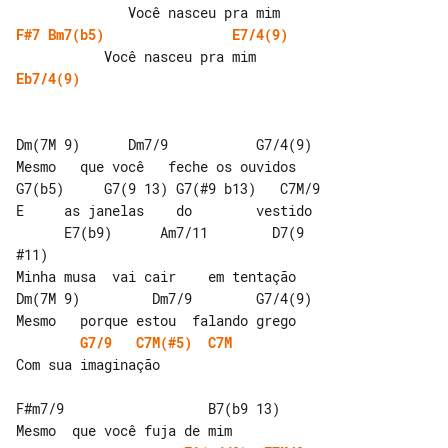
F#7
Bm7(b5)
E7/4(9)
Eb7/4(9)
Dm(7M 9)      Dm7/9           G7/4(9)

Mesmo   que você   feche os ouvidos

G7(b5)     G7(9 13) G7(#9 b13)   C7M/9

E     as janelas    do        vestido

      E7(b9)      Am7/11        D7(9 

#11)

Minha musa  vai cair    em tentação

Dm(7M 9)         Dm7/9        G7/4(9)

G7/9
C7M(#5)
C7M
Com sua imaginação

F#m7/9                  B7(b9 13)
