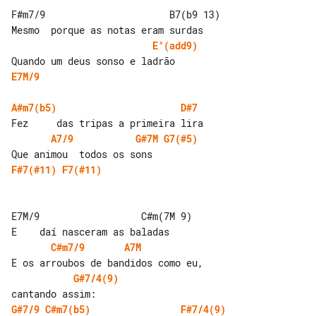
F#m7/9                      B7(b9 13)

E°(add9)
E7M/9
A#m7(b5)
D#7
A7/9
G#7M
G7(#5)
F#7(#11)
F7(#11)
E7M/9                  C#m(7M 9)

C#m7/9
A7M
G#7/4(9)
G#7/9
C#m7(b5)
F#7/4(9)