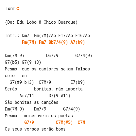
Tom
:
C
(De: Edu Lobo & Chico Buarque)

Fm(7M)
Fm7
Bb7/4(9)
A7(b9)
Dm(7M 9)         Dm7/9       G7/4(9) 

G7(b5) G7(9 13)

Mesmo  que os cantores sejam falsos  

como   eu

  G7(#9 b13)  C7M/9        E7(b9)

Serão       bonitas, não importa

      Am7/11      D7(9 #11)

São bonitas as canções

Dm(7M 9)    Dm7/9       G7/4(9)

G7/9
C7M(#5)
C7M
Os seus versos serão bons
