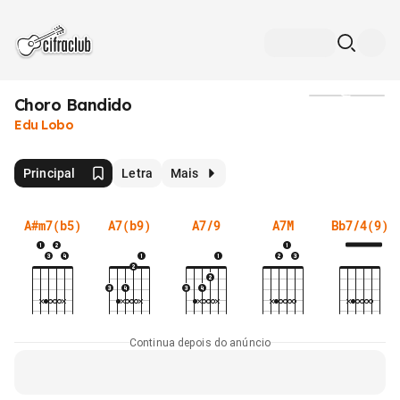
Choro Bandido
Mídia
Edu Lobo
Principal
Letra
Mais
A#m7(b5)
A7(b9)
A7/9
A7M
Bb7/4(9)
Continua depois do anúncio