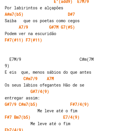
E°(add9)
E7M/9
A#m7(b5)
D#7
A7/9
G#7M
G7(#5)
F#7(#11)
F7(#11)
  E7M/9                         C#m(7M 

9)

C#m7/9
A7M
G#7/4(9)
G#7/9
C#m7(b5)
F#7/4(9)
F#7
Bm7(b5)
E7/4(9)
Eb7/4(9)