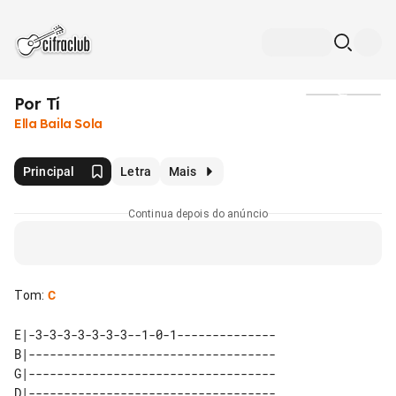
Por Tí
Mídia
Ella Baila Sola
Principal
Letra
Mais
Continua depois do anúncio
Tom
:
C
E|-3-3-3-3-3-3-3--1-0-1--------------

B|-----------------------------------

G|-----------------------------------

D|-----------------------------------
