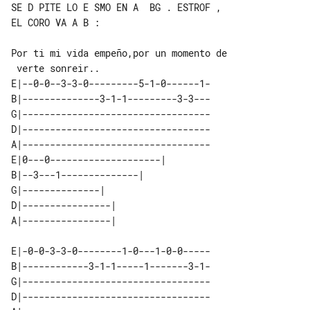
SE D PITE LO E SMO EN A  BG . ESTROF , 

EL CORO VA A B :

Por ti mi vida empeño,por un momento de

E|--0-0--3-3-0---------5-1-0------1-

B|--------------3-1-1---------3-3---

G|----------------------------------

D|----------------------------------

A|----------------------------------

E|0---0--------------------| 

B|--3---1--------------|     

G|--------------|            

D|----------------|          

E|-0-0-3-3-0--------1-0---1-0-0-----

B|------------3-1-1-----1-------3-1-

G|----------------------------------

D|----------------------------------
