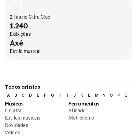
2
fãs no Cifra Club
1.240
Exibições
Axé
Estilo musical
Todos artistas
A
B
C
D
E
F
G
H
I
J
K
L
M
N
O
P
Q
R
Músicas
Ferramentas
Em alta
Afinador
Estilos musicais
Metrônomo
Novidades
Videos