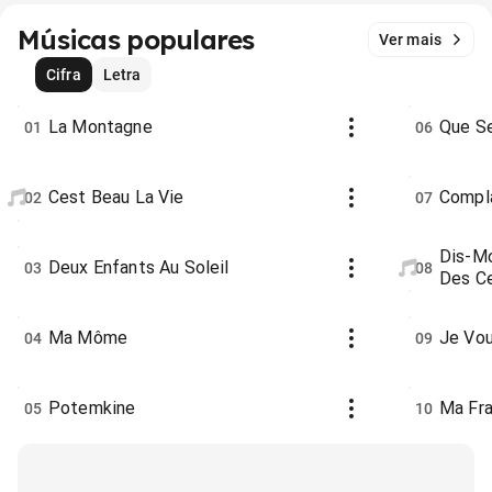
Músicas populares
Ver mais
Cifra
Letra
La Montagne
Que Se
01
06
Cest Beau La Vie
Compl
02
07
Dis-M
Deux Enfants Au Soleil
03
08
Des Ce
Ma Môme
Je Vo
04
09
Potemkine
Ma Fr
05
10