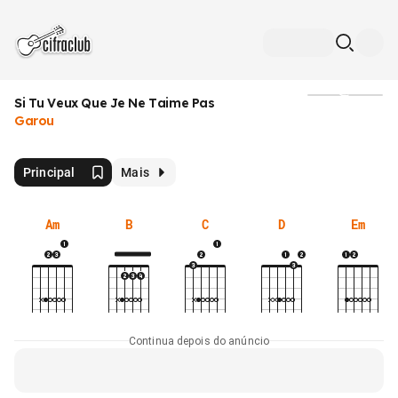
Si Tu Veux Que Je Ne Taime Pas
Mídia
Garou
Principal
Mais
Am
B
C
D
Em
Continua depois do anúncio