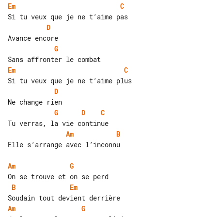
Em
C
D
G
Em
C
D
G
D
C
Am
B
Elle s’arrange avec l’inconnu

Am
G
B
Em
Am
G