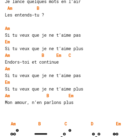
Am
B
Les entends-tu ?

Am
Em
Am
B
Em
C
Am
Em
Am
B
Em
Am
B
C
D
Em