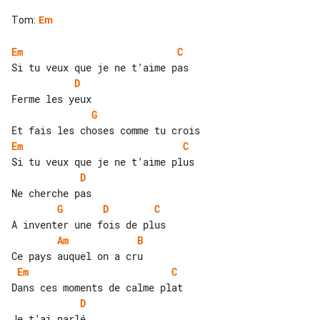
Tom
:
Em
Em
C
D
G
Em
C
D
G
D
C
Am
B
Em
C
D