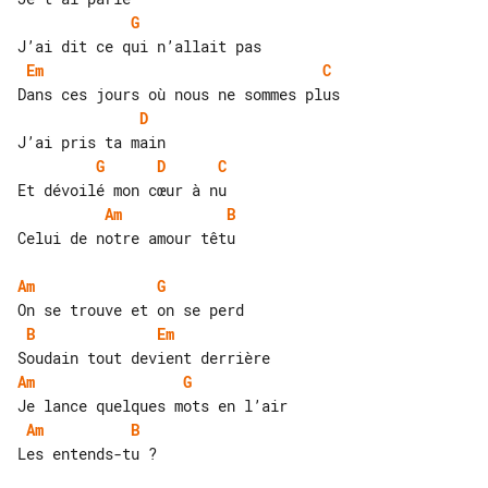
G
Em
C
D
G
D
C
Am
B
Celui de notre amour têtu

Am
G
B
Em
Am
G
Am
B
Les entends-tu ?
