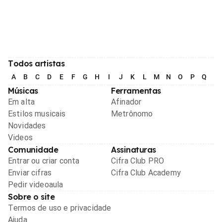
Todos artistas
A
B
C
D
E
F
G
H
I
J
K
L
M
N
O
P
Q
R
Músicas
Ferramentas
Em alta
Afinador
Estilos musicais
Metrônomo
Novidades
Videos
Comunidade
Assinaturas
Entrar ou criar conta
Cifra Club PRO
Enviar cifras
Cifra Club Academy
Pedir videoaula
Sobre o site
Termos de uso e privacidade
Ajuda