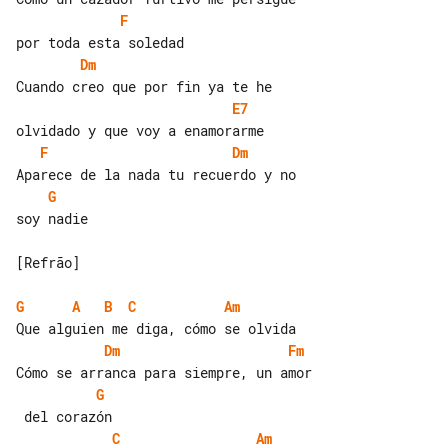
F
Dm
E7
F
Dm
G
soy nadie

[Refrão]

G
A
B
C
Am
Dm
Fm
G
C
Am