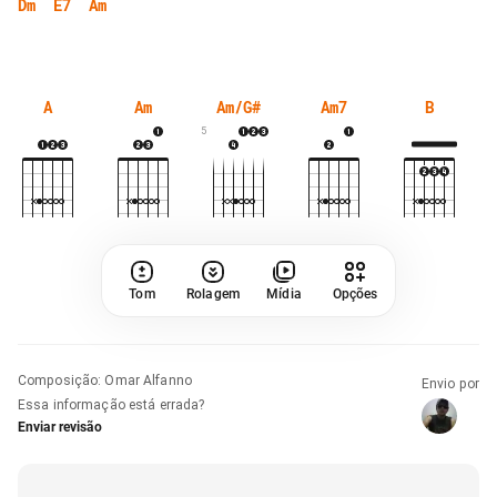
Dm
E7
Am
A
Am
Am/G#
Am7
B
5
Tom
Rolagem
Mídia
Opções
Composição
:
Omar Alfanno
Envio por
Essa informação está errada?
Enviar revisão