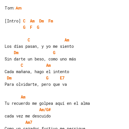
Tom
:
Am
[Intro] 
C
Am
Dm
Fm
G
F
G
C
Am
Dm
G
C
Am
Dm
G
E7
Para olvidarte, pero que va

Am
Am/G#
Am7