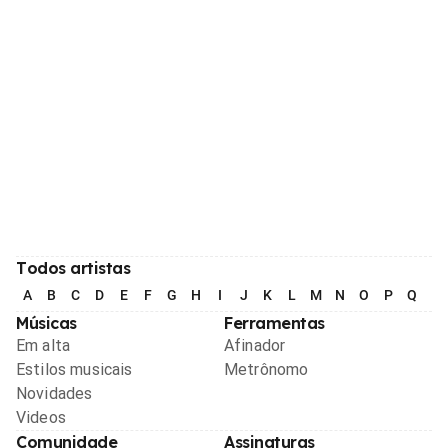
Todos artistas
A
B
C
D
E
F
G
H
I
J
K
L
M
N
O
P
Q
R
Músicas
Ferramentas
Em alta
Afinador
Estilos musicais
Metrônomo
Novidades
Videos
Comunidade
Assinaturas