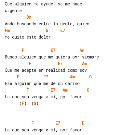
Que alguien me ayude, se me hace 

Dm
Fm
G
E7
me quite este dolor

F
E7
Am
F
E7
Am
F
E7
Am
G
F
E7
Am
G
      (
F
)  (
G
)

F
E7
F