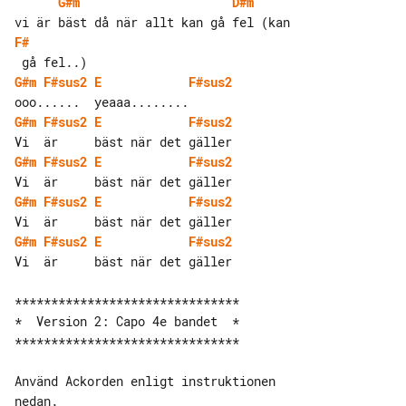
G#m
D#m
F#
G#m
F#sus2
E
F#sus2
G#m
F#sus2
E
F#sus2
G#m
F#sus2
E
F#sus2
G#m
F#sus2
E
F#sus2
G#m
F#sus2
E
F#sus2
Vi  är     bäst när det gäller

*******************************

*  Version 2: Capo 4e bandet  *

*******************************

Använd Ackorden enligt instruktionen 

nedan.
