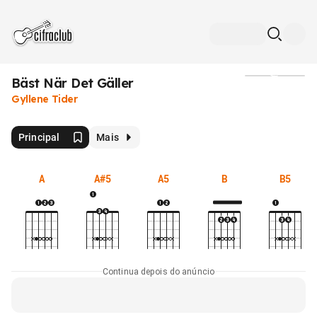
Bäst När Det Gäller
Mídia
Gyllene Tider
Principal
Mais
A
A#5
A5
B
B5
Continua depois do anúncio