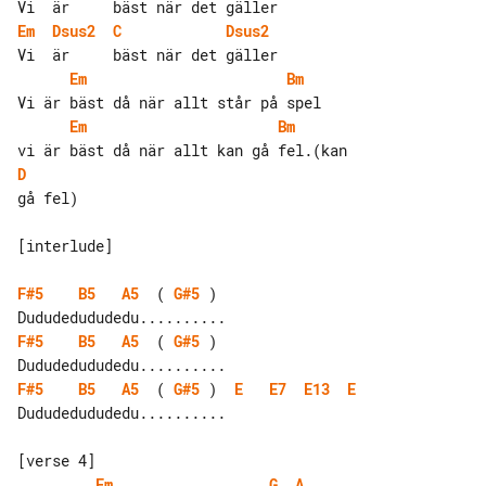
Em
Dsus2
C
Dsus2
Em
Bm
Em
Bm
D
gå fel)

[interlude]

F#5
B5
A5
  ( 
G#5
 )

F#5
B5
A5
  ( 
G#5
 )

F#5
B5
A5
  ( 
G#5
 )  
E
E7
E13
E
Dududedududedu..........

Em
G
A