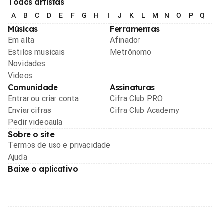
Todos artistas
A
B
C
D
E
F
G
H
I
J
K
L
M
N
O
P
Q
R
Músicas
Ferramentas
Em alta
Afinador
Estilos musicais
Metrônomo
Novidades
Videos
Comunidade
Assinaturas
Entrar ou criar conta
Cifra Club PRO
Enviar cifras
Cifra Club Academy
Pedir videoaula
Sobre o site
Termos de uso e privacidade
Ajuda
Baixe o aplicativo