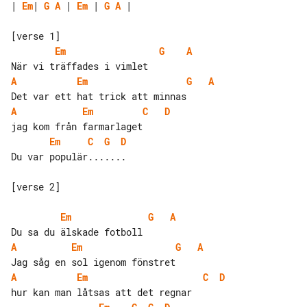
| 
Em
| 
G
A
 | 
Em
 | 
G
A
 |

Em
G
A
A
Em
G
A
A
Em
C
D
Em
C
G
D
Du var populär.......

[verse 2]

Em
G
A
A
Em
G
A
A
Em
C
D