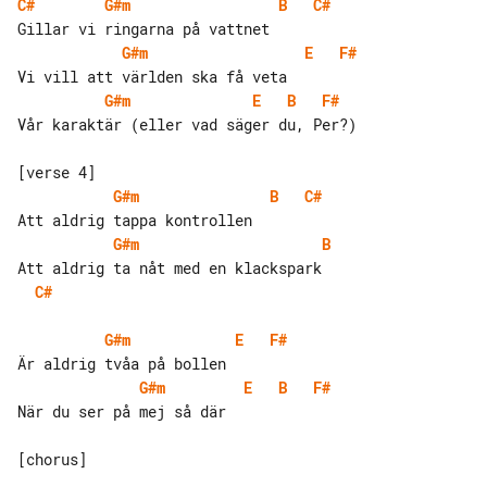
C#
G#m
B
C#
G#m
E
F#
G#m
E
B
F#
Vår karaktär (eller vad säger du, Per?)

G#m
B
C#
G#m
B
C#
G#m
E
F#
G#m
E
B
F#
När du ser på mej så där

[chorus]
