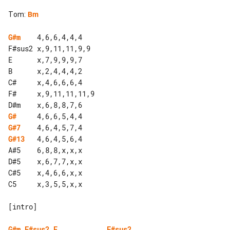
Tom
:
Bm
G#m
    4,6,6,4,4,4

F#sus2 x,9,11,11,9,9

E      x,7,9,9,9,7

B      x,2,4,4,4,2

C#     x,4,6,6,6,4

F#     x,9,11,11,11,9

G#
G#7
G#13
   4,6,4,5,6,4

A#5    6,8,8,x,x,x

D#5    x,6,7,7,x,x

C#5    x,4,6,6,x,x

C5     x,3,5,5,x,x

[intro]

G#m
F#sus2
E
F#sus2