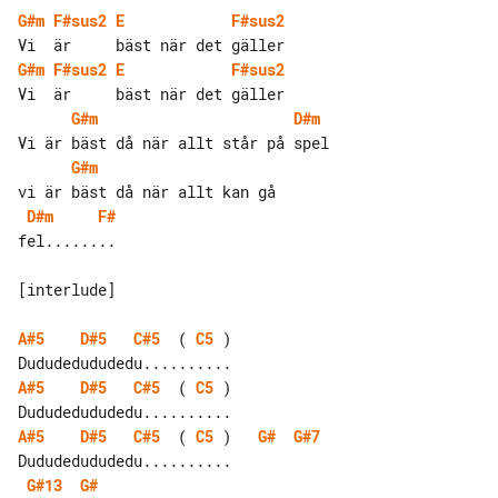
G#m
F#sus2
E
F#sus2
G#m
F#sus2
E
F#sus2
G#m
D#m
G#m
D#m
F#
fel........

[interlude]

A#5
D#5
C#5
  ( 
C5
 )

A#5
D#5
C#5
  ( 
C5
 )

A#5
D#5
C#5
  ( 
C5
 )   
G#
G#7
G#13
G#