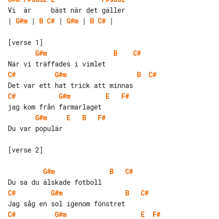
| 
G#m
 | 
B
C#
 | 
G#m
 | 
B
C#
 |

G#m
B
C#
C#
G#m
B
C#
C#
G#m
E
F#
G#m
E
B
F#
Du var populär

[verse 2]

G#m
B
C#
C#
G#m
B
C#
C#
G#m
E
F#