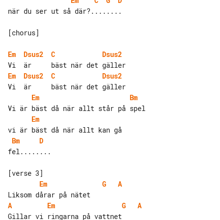
Em
C
G
D
när du ser ut så där?........

[chorus]

Em
Dsus2
C
Dsus2
Em
Dsus2
C
Dsus2
Em
Bm
Em
Bm
D
fel........

Em
G
A
A
Em
G
A