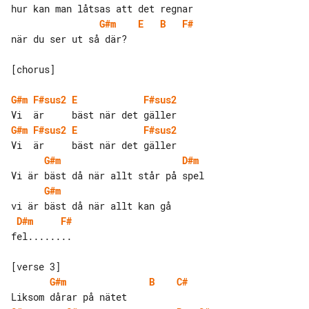
G#m
E
B
F#
när du ser ut så där?

[chorus]

G#m
F#sus2
E
F#sus2
G#m
F#sus2
E
F#sus2
G#m
D#m
G#m
D#m
F#
fel........

G#m
B
C#