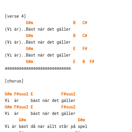
G#m
B
C#
G#m
B
C#
G#m
E
F#
G#m
E
B
F#
aaaaaaaaaaaaaaaaaaaaaaaaaaaa

[chorus]

G#m
F#sus2
E
F#sus2
G#m
F#sus2
E
F#sus2
G#m
D#m