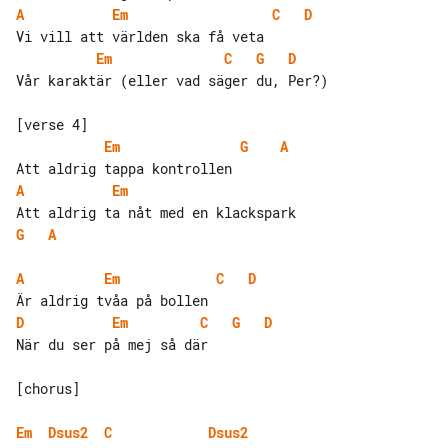
A
Em
C
D
Em
C
G
D
Vår karaktär (eller vad säger du, Per?)

Em
G
A
A
Em
G
A
A
Em
C
D
D
Em
C
G
D
När du ser på mej så där

[chorus]

Em
Dsus2
C
Dsus2