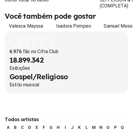
(COMPLETA)
Você também pode gostar
Valesca Mayssa
Isadora Pompeo
Samuel Mess
6.976
fãs no Cifra Club
18.899.342
Exibições
Gospel/Religioso
Estilo musical
Todos artistas
A
B
C
D
E
F
G
H
I
J
K
L
M
N
O
P
Q
R