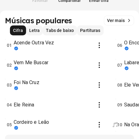
Favoritar
Compartilhar
Enviar cifra
Músicas populares
Ver mais
Cifra
Letra
Tabs de baixo
Partituras
Acende Outra Vez
O Enco
01
06
Vem Me Buscar
Labar
02
07
Foi Na Cruz
Ele V
03
08
Ele Reina
Sauda
04
09
Cordeiro e Leão
Na Or
05
10