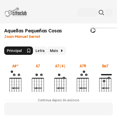
Aquellas Pequeñas Cosas
Joan Manuel Serrat
Principal
Letra
Mais
A#º
A7
A7(4)
A7M
Bm7
Continua depois do anúncio