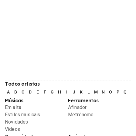
Todos artistas
A
B
C
D
E
F
G
H
I
J
K
L
M
N
O
P
Q
R
Músicas
Ferramentas
Em alta
Afinador
Estilos musicais
Metrônomo
Novidades
Videos