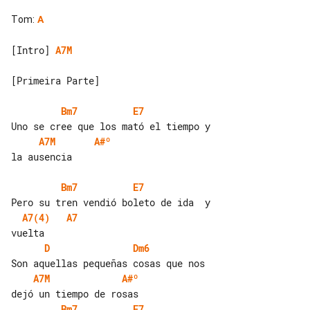
Tom
:
A
[Intro] 
A7M
[Primeira Parte]

Bm7
E7
A7M
A#º
la ausencia

Bm7
E7
A7(4)
A7
D
Dm6
A7M
A#º
Bm7
E7