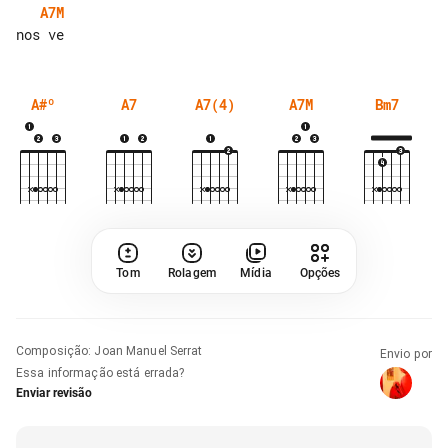
A7M
A#º
A7
A7(4)
A7M
Bm7
Tom
Rolagem
Mídia
Opções
Composição
:
Joan Manuel Serrat
Envio por
Essa informação está errada?
Enviar revisão