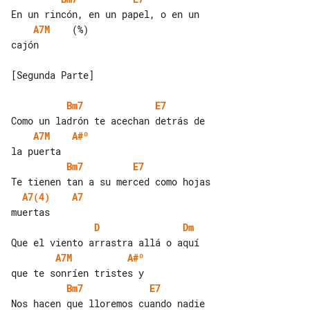
A7M
    (%)

cajón

[Segunda Parte]

Bm7
E7
A7M
A#º
Bm7
E7
A7(4)
A7
D
Dm
A7M
A#º
Bm7
E7