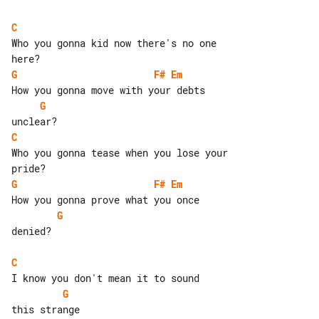
C
Who you gonna kid now there's no one 

G
F#
Em
G
C
Who you gonna tease when you lose your 

G
F#
Em
G
denied?

C
G
this strange
