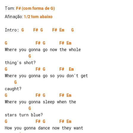
Tom
:
F#
(com forma de G)
Afinação
:
1/2 tom abaixo
Intro: 
G
F#
G
F#
Em
G
G
F#
G
F#
Em
G
G
F#
G
F#
Em
G
G
F#
G
F#
Em
G
G
F#
G
F#
Em