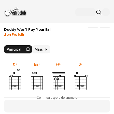
Daddy Won't Pay Your Bill
Mídia
Jon Fratelli
Principal
Mais
C
*
Em
*
F#
*
G
*
Continua depois do anúncio