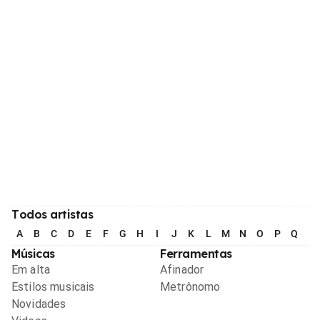
Todos artistas
A
B
C
D
E
F
G
H
I
J
K
L
M
N
O
P
Q
R
Músicas
Ferramentas
Em alta
Afinador
Estilos musicais
Metrônomo
Novidades