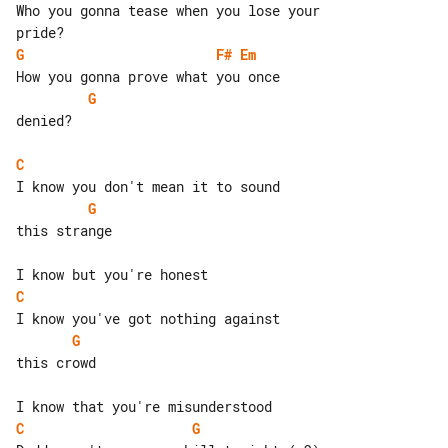
Who you gonna tease when you lose your 

G
F#
Em
G
denied?

C
G
this strange

C
G
this crowd

C
G