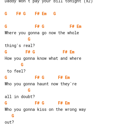
Daddy won't pay your bill tonight (x2)

G
F#
G
F#
Em
G
G
F#
G
F#
Em
G
G
F#
G
F#
Em
G
G
F#
G
F#
Em
G
G
F#
G
F#
Em
G
out?
