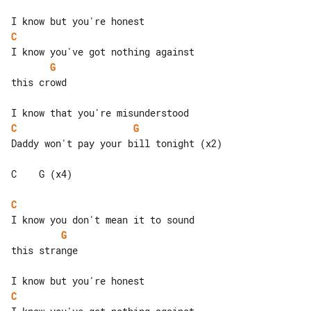
C
G
this crowd

C
G
Daddy won't pay your bill tonight (x2)

C    G (x4)

C
G
this strange

C