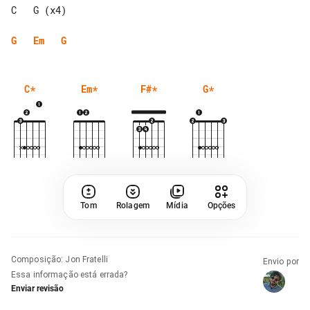
C   G (x4)

G
Em
G
C
*
Em
*
F#
*
G
*
Tom
Rolagem
Mídia
Opções
Composição
:
Jon Fratelli
Envio por
Essa informação está errada?
Enviar revisão