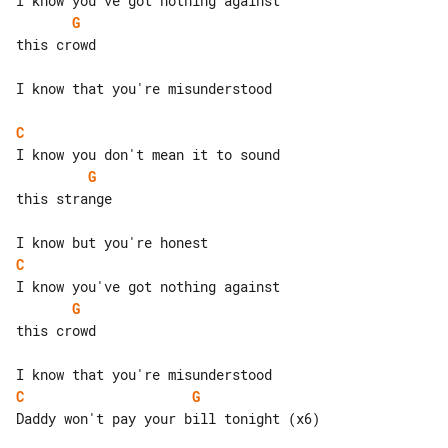
G
this crowd

I know that you're misunderstood

C
G
this strange

C
G
this crowd

C
G
Daddy won't pay your bill tonight (x6)
