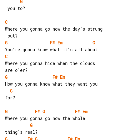
G
 you to?

C
Where you gonna go now the day's strung

G
F#
Em
G
C
Where you gonna hide when the clouds 

G
F#
Em
G
for?

G
F#
G
F#
Em
G
G
F#
G
F#
Em