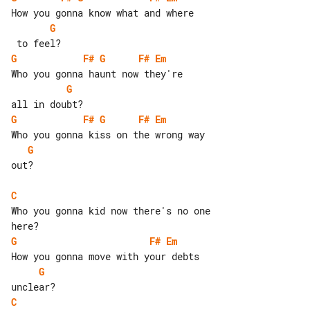
G
G
F#
G
F#
Em
G
G
F#
G
F#
Em
G
out?

C
Who you gonna kid now there's no one 

G
F#
Em
G
C