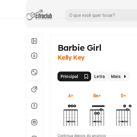
Barbie Girl
Kelly Key
Principal
Letra
Mais
A
*
Bm
*
D
*
Continua depois do anúncio