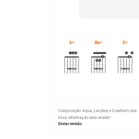
A
*
Bm
*
D
*
Composição
:
Aqua, Lazyboy e Crawford Lene
Essa informação está errada?
Enviar revisão