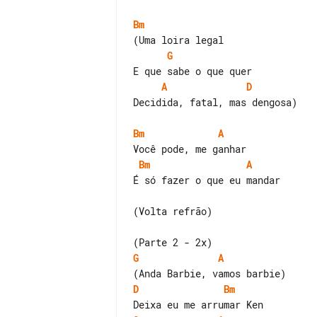
Bm
G
A
D
Decidida, fatal, mas dengosa)

Bm
A
Bm
A
É só fazer o que eu mandar

(Volta refrão)

G
A
D
Bm