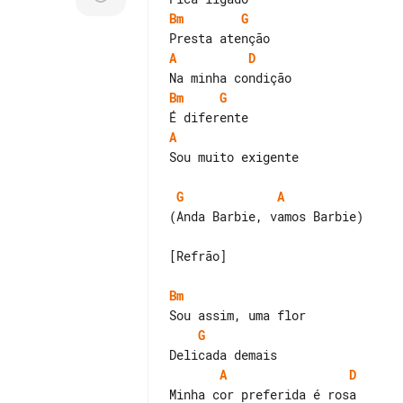
Bm
G
A
D
Bm
G
A
Sou muito exigente

G
A
(Anda Barbie, vamos Barbie)

[Refrão]

Bm
G
A
D
Minha cor preferida é rosa
