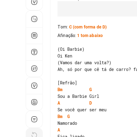
Tom
:
C
(com forma de D)
Afinação
:
1 tom abaixo
(Oi Barbie)

Oi Ken

(Vamos dar uma volta?)

Ah, só por que cê tá de carro? fa
Bm
G
A
D
Bm
G
A