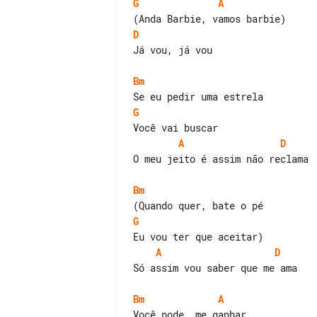
G
A
D
Já vou, já vou

Bm
G
A
D
O meu jeito é assim não reclama

Bm
G
A
D
Só assim vou saber que me ama

Bm
A