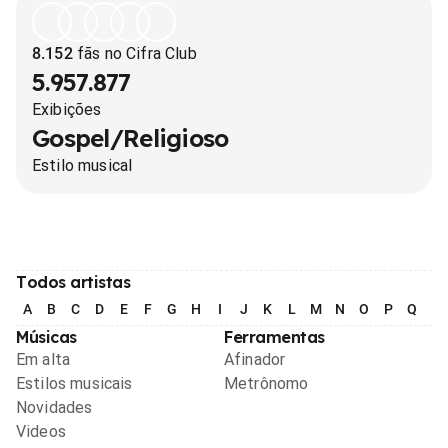
8.152
fãs no Cifra Club
5.957.877
Exibições
Gospel/Religioso
Estilo musical
Todos artistas
A
B
C
D
E
F
G
H
I
J
K
L
M
N
O
P
Q
R
Músicas
Ferramentas
Em alta
Afinador
Estilos musicais
Metrônomo
Novidades
Videos