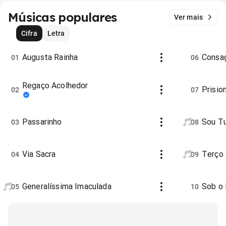
Músicas populares
Ver mais
Cifra
Letra
Augusta Rainha
Consag
01
06
Regaço Acolhedor
Prisio
02
07
Passarinho
Sou T
03
08
Via Sacra
Terço 
04
09
Generalíssima Imaculada
Sob o 
05
10